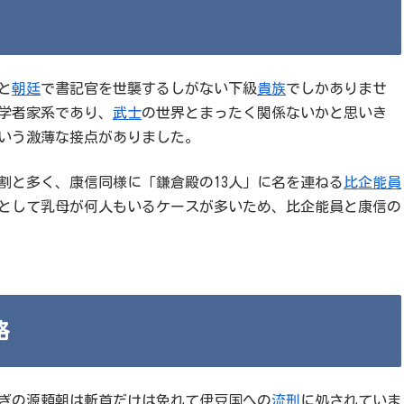
と
朝廷
で書記官を世襲するしがない下級
貴族
でしかありませ
学者家系であり、
武士
の世界とまったく関係ないかと思いき
いう激薄な接点がありました。
割と多く、康信同様に「鎌倉殿の13人」に名を連ねる
比企能員
として乳母が何人もいるケースが多いため、比企能員と康信の
絡
ぎの源頼朝は斬首だけは免れて伊豆国への
流刑
に処されていま