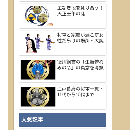
主なき地を貪り合う！
天正壬午の乱
将軍と家族が過ごす女
性だらけの場所・大奥
徳川綱吉の「生類憐れ
みの令」の真意を考察
江戸幕府の将軍一覧・
11代から15代まで
人気記事