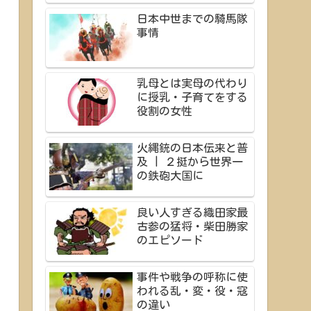
日本中世までの騎馬隊
事情
乳母とは実母の代わり
に授乳・子育てをする
役割の女性
火縄銃の日本伝来と普
及 | ２挺から世界一
の鉄砲大国に
良い人すぎる織田家最
古参の猛将・柴田勝家
のエピソード
事件や戦争の呼称に使
われる乱・変・役・寇
の違い