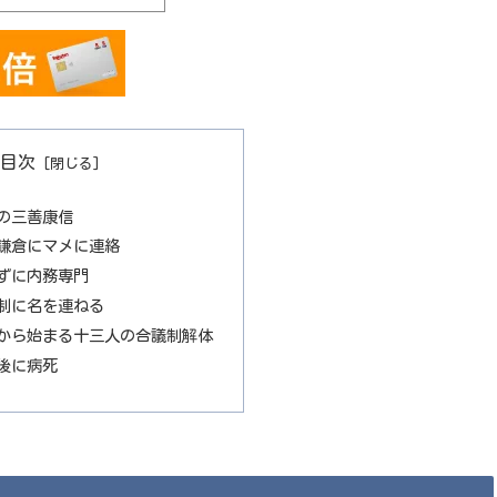
目次
の三善康信
鎌倉にマメに連絡
ずに内務専門
制に名を連ねる
から始まる十三人の合議制解体
後に病死