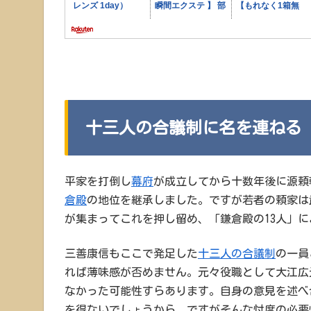
十三人の合議制に名を連ねる
平家を打倒し
幕府
が成立してから十数年後に源頼
倉殿
の地位を継承しました。ですが若者の頼家は
が集まってこれを押し留め、「鎌倉殿の13人」
三善康信もここで発足した
十三人の合議制
の一員
れば薄味感が否めません。元々役職として大江広
なかった可能性すらあります。自身の意見を述べ
を得ないでしょうから。ですがそんな忖度の必要