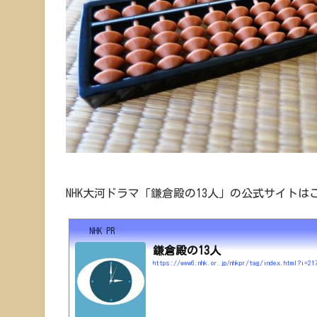
NHK大河ドラマ「鎌倉殿の13人」の公式サイトは
NHK_PR
鎌倉殿の13人
https://www6.nhk.or.jp/nhkpr/tag/index.html?i=21