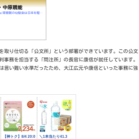
・中原親能
https://saratto-history.com/japan-history/kamakura/源頼朝の幼馴染は日本を駆け巡る・中原親能
を取り仕切る「公文所」という部署ができています。この公文
判事務を担当する「問注所」の長官に康信が就任しています。
は言い難い水準だったため、大江広元や康信といった事務に強