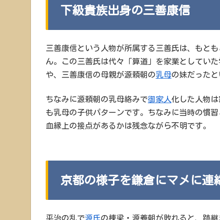
下級貴族出身の三善康信
三善康信という人物が所属する三善氏は、もとも
ん。この三善氏は代々「算道」を家業としていた
や、三善康信の母親が源頼朝の
乳母
の妹だったと
ちなみに源頼朝の乳母絡みで
御家人
化した人物は
も乳母の子供パターンです。ちなみに当時の慣習
血縁上の接点があるかは残念ながら不明です。
京都の様子を鎌倉にマメに連
平治の乱で
源氏
の棟梁・源義朝が敗れると、跡継