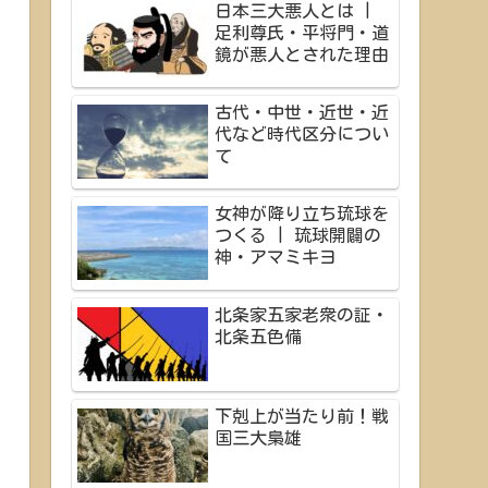
日本三大悪人とは |
足利尊氏・平将門・道
鏡が悪人とされた理由
古代・中世・近世・近
代など時代区分につい
て
女神が降り立ち琉球を
つくる | 琉球開闢の
神・アマミキヨ
北条家五家老衆の証・
北条五色備
下剋上が当たり前！戦
国三大梟雄