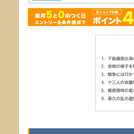
下級貴族出身
京都の様子を
戦争には行か
十三人の合議
梶原景時の変
承久の乱の直