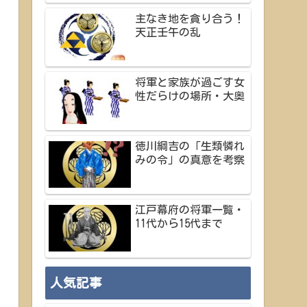
主なき地を貪り合う！
天正壬午の乱
将軍と家族が過ごす女
性だらけの場所・大奥
徳川綱吉の「生類憐れ
みの令」の真意を考察
江戸幕府の将軍一覧・
11代から15代まで
人気記事