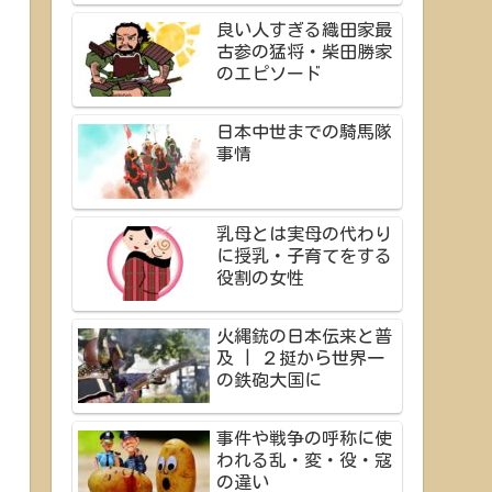
良い人すぎる織田家最
古参の猛将・柴田勝家
のエピソード
日本中世までの騎馬隊
事情
乳母とは実母の代わり
に授乳・子育てをする
役割の女性
火縄銃の日本伝来と普
及 | ２挺から世界一
の鉄砲大国に
事件や戦争の呼称に使
われる乱・変・役・寇
の違い