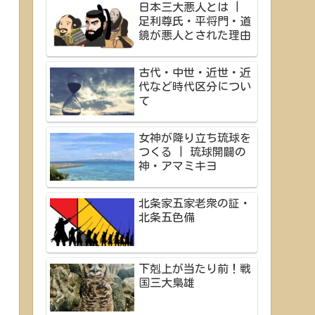
日本三大悪人とは |
足利尊氏・平将門・道
鏡が悪人とされた理由
古代・中世・近世・近
代など時代区分につい
て
女神が降り立ち琉球を
つくる | 琉球開闢の
神・アマミキヨ
北条家五家老衆の証・
北条五色備
下剋上が当たり前！戦
国三大梟雄