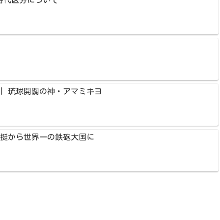
時代区分について
| 琉球開闢の神・アマミキヨ
２挺から世界一の鉄砲大国に