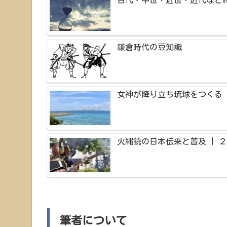
古代・中世・近世・近代など
鎌倉時代の豆知識
女神が降り立ち琉球をつくる 
火縄銃の日本伝来と普及 | 
筆者について