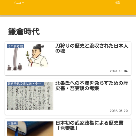
メニュー
検索
鎌倉時代
刀狩りの歴史と没収された日本人
その他考察
の魂
2023.10.04
北条氏への不満を逸らすための歴
鎌倉時代のまとめ・その他記事
史書・吾妻鏡の考察
2022.07.29
日本初の武家政権による歴史書
用語集
「吾妻鏡」