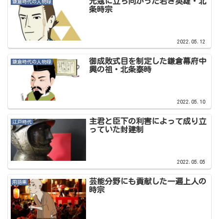
元寇に立ち向かった若き英雄・北
鎌倉時代の人物録
条時宗
2022.05.12
御成敗式目を制定した鎌倉幕府中
鎌倉時代の人物録
興の祖・北条泰時
2022.05.10
主君と臣下の利害によって成り立
江戸時代
っていた封建制
2022.05.05
芸能分野にも貢献した一遍上人の
用語集
時宗