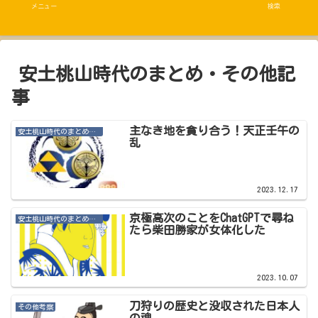
メニュー
検索
安土桃山時代のまとめ・その他記
事
主なき地を貪り合う！天正壬午の
安土桃山時代のまとめ・その他記事
乱
2023.12.17
京極高次のことをChatGPTで尋ね
安土桃山時代のまとめ・その他記事
たら柴田勝家が女体化した
2023.10.07
刀狩りの歴史と没収された日本人
その他考察
の魂