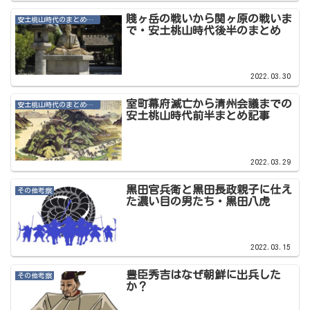
賤ヶ岳の戦いから関ヶ原の戦いま
安土桃山時代のまとめ・その他記事
で・安土桃山時代後半のまとめ
2022.03.30
室町幕府滅亡から清州会議までの
安土桃山時代のまとめ・その他記事
安土桃山時代前半まとめ記事
2022.03.29
黒田官兵衛と黒田長政親子に仕え
その他考察
た濃い目の男たち・黒田八虎
2022.03.15
豊臣秀吉はなぜ朝鮮に出兵した
その他考察
か？