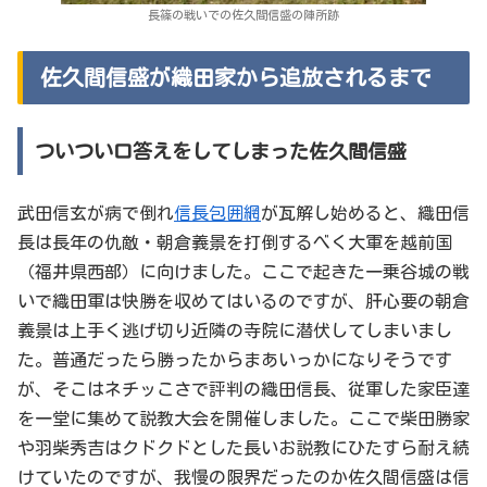
長篠の戦いでの佐久間信盛の陣所跡
佐久間信盛が織田家から追放されるまで
ついつい口答えをしてしまった佐久間信盛
武田信玄が病で倒れ
信長包囲網
が瓦解し始めると、織田信
長は長年の仇敵・朝倉義景を打倒するべく大軍を越前国
（福井県西部）に向けました。ここで起きた一乗谷城の戦
いで織田軍は快勝を収めてはいるのですが、肝心要の朝倉
義景は上手く逃げ切り近隣の寺院に潜伏してしまいまし
た。普通だったら勝ったからまあいっかになりそうです
が、そこはネチッこさで評判の織田信長、従軍した家臣達
を一堂に集めて説教大会を開催しました。ここで柴田勝家
や羽柴秀吉はクドクドとした長いお説教にひたすら耐え続
けていたのですが、我慢の限界だったのか佐久間信盛は信