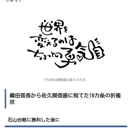
でも佐久間信盛は変えられず。
織田信長から佐久間信盛に宛てた19カ条の折檻
状
石山合戦に勝利した後に