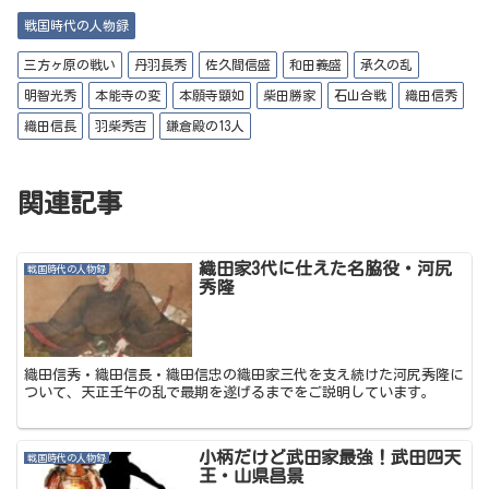
it
l
bo
戦国時代の人物録
te
ok
r
三方ヶ原の戦い
丹羽長秀
佐久間信盛
和田義盛
承久の乱
明智光秀
本能寺の変
本願寺顕如
柴田勝家
石山合戦
織田信秀
織田信長
羽柴秀吉
鎌倉殿の13人
関連記事
織田家3代に仕えた名脇役・河尻
戦国時代の人物録
秀隆
織田信秀・織田信長・織田信忠の織田家三代を支え続けた河尻秀隆に
ついて、天正壬午の乱で最期を遂げるまでをご説明しています。
小柄だけど武田家最強！武田四天
戦国時代の人物録
王・山県昌景