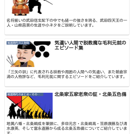
名将揃いの武田信玄配下の中でも随一の強さを誇る、武田四天王の一
人・山県昌景の生涯や小ネタをご説明しています。
気遣い人間で説教魔な毛利元就の
戦国時代の人物録
エピソード集
「三矢の訓」に代表される説教や周囲の人間への気遣い、また朝倉宗
滴の人物評など、毛利元就に関するエピソードをご紹介しています。
北条家五家老衆の証・北条五色備
戦国時代のまとめ・その他記事
地黄八幡・北条綱成を筆頭に、多目元忠・北条綱高・笠原康勝及び清
水康英、そして富永直勝から成る北条五色備についてご紹介していま
す。