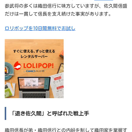
参武将の多くは織田信行に味方していますが、佐久間信盛
だけは一貫して信長を支え続けた事実があります。
ロリポップを10日間無料でお試し
「退き佐久間」と呼ばれた戦上手
織田信長が弟・織田信行との内紛を制して織田家を掌握す