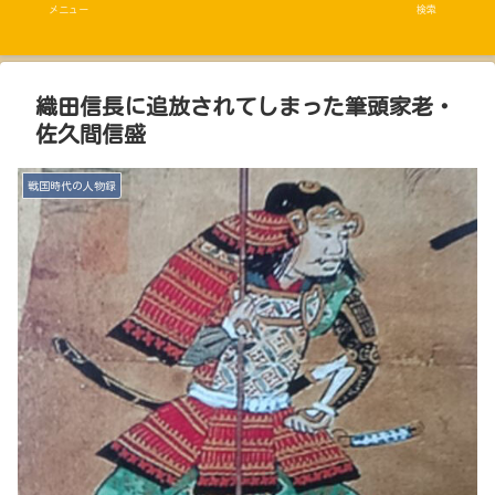
メニュー
検索
織田信長に追放されてしまった筆頭家老・
佐久間信盛
戦国時代の人物録