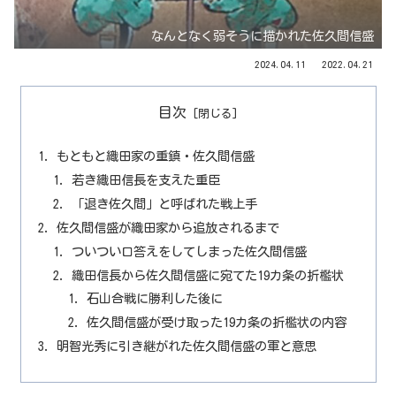
なんとなく弱そうに描かれた佐久間信盛
2024.04.11
2022.04.21
目次
もともと織田家の重鎮・佐久間信盛
若き織田信長を支えた重臣
「退き佐久間」と呼ばれた戦上手
佐久間信盛が織田家から追放されるまで
ついつい口答えをしてしまった佐久間信盛
織田信長から佐久間信盛に宛てた19カ条の折檻状
石山合戦に勝利した後に
佐久間信盛が受け取った19カ条の折檻状の内容
明智光秀に引き継がれた佐久間信盛の軍と意思