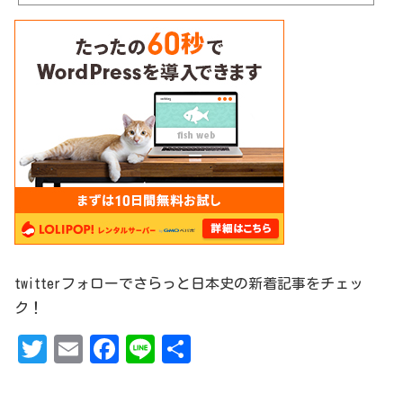
twitterフォローでさらっと日本史の新着記事をチェッ
ク！
T
Em
Fa
Li
共
w
ai
ce
ne
有