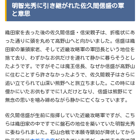
明智光秀に引き継がれた佐久間信盛の軍
と意思
織田家を去った後の佐久間信盛・信栄親子は、折檻状にあ
った通りに頭を丸めて高野山へと向かいました。信盛は織
田家の筆頭家老、そして近畿攻略軍の軍団長という地位を
捨て去り、わずかなお供だけを連れて静かに暮らそうとし
たようです。ですがそこは魔王信長、なぜか信盛が高野山
に住むことすら許さなかったようで、佐久間親子はさらに
追い立てられて山深い熊野へと旅立ちました。この時には
僅かにいたお供もすでに1人だけとなり、信盛は熊野にて
無念の思いを噛み締めながら静かに亡くなっています。
佐久間信盛が生前に指揮していた近畿攻略軍ですが、こち
らは織田家の中ですでに盤石の地位を築いていた明智光秀
に委ねられました。石山合戦で本願寺顕如が降伏してから