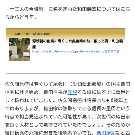
「十三人の合議制」に名を連ねた和田義盛についてはこち
らからどうぞ。
saratto-history.com
源頼朝の創業に尽くし北条義時の前に散った男・和田義
盛
https://saratto-history.com/japan-history/kamakura/源頼朝の創業に尽くし北条義時の前に散った男・
佐久間信盛は若くして尾張国（愛知県北部域）の国主織田
信秀に仕え始め、織田信長が
元服
する頃にはすでに重臣と
して扱われていました。佐久間信盛は信長よりも6歳年上
ではありますが、織田家の跡取りである信長の重臣という
時点で相当見込まれていた可能性が高く、次世代の織田家
を担う人材として期待されていたのでしょう。そのためか
織田信秀の死後に起きた後継者争いでも、
柴田勝家
など古