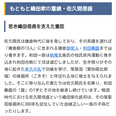
もともと織田家の重鎮・佐久間信盛
若き織田信長を支えた重臣
佐久間氏は鎌倉時代に端を発しており、その系譜を遡れば
「鎌倉殿の13人」に含まれる鎌倉
御家人
・
和田義盛
まで辿
り着きます。和田一族は
執権
北条氏の他氏排斥運動に巻き
込まれ和田合戦にてほぼ滅亡しましたが、生き残りがその
後に起きた
承久の乱
で功績を挙げ、尾張国（愛知県北部
域）の御器所（ごきそ）と呼ばれる地に領土を与えられま
した。そこに移り住んだ者たちは佐久間氏を名乗り、和田
義盛の「盛」の1字とその地を継承し続けています。戦国
時代における佐久間信盛という織田家の武将は、その尾張
国御器所に300年も定住していた由緒正しい一族の子孫だ
ったりします。