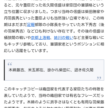
ると、元々重臣だった佐久間信盛は家臣団の筆頭格という
立ち位置に収まりました。つまり当時の信盛は柴田勝家や
丹羽長秀といった重臣よりも当然強い立場であり、この時
期はまだまだ
足軽
部隊の小隊長をやっていた木下秀吉（後
の羽柴秀吉）など口も利けない存在です。その後の信盛は
桶狭間の戦いや
京都上洛戦
、
姉川の戦い
など主要な戦いに
もキッチリ参戦しており、筆頭家老というポジションに相
応しい活躍をしています。
木綿藤吉、米五郎左、掛かれ柴田に、退き佐久間
このキャッチコピーは織田家を代表する家臣たちの特徴を
表していたようで、当時の織田家では有名なフレーズだっ
たようです。木綿のように派手さはなくとも有用な羽柴藤