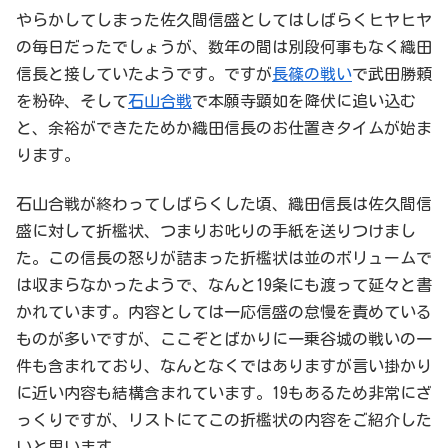
やらかしてしまった佐久間信盛としてはしばらくヒヤヒヤ
の毎日だったでしょうが、数年の間は別段何事もなく織田
信長と接していたようです。ですが
長篠の戦い
で武田勝頼
を粉砕、そして
石山合戦
で本願寺顕如を降伏に追い込む
と、余裕ができたためか織田信長のお仕置きタイムが始ま
ります。
石山合戦が終わってしばらくした頃、織田信長は佐久間信
盛に対して折檻状、つまりお叱りの手紙を送りつけまし
た。この信長の怒りが詰まった折檻状は並のボリュームで
は収まらなかったようで、なんと19条にも渡って延々と書
かれています。内容としては一応信盛の怠慢を責めている
ものが多いですが、ここぞとばかりに一乗谷城の戦いの一
件も含まれており、なんとなくではありますが言い掛かり
に近い内容も結構含まれています。19もあるため非常にざ
っくりですが、リストにてこの折檻状の内容をご紹介した
いと思います。