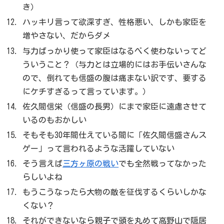
き）
ハッキリ言って欲深すぎ、性格悪い、しかも家臣を
増やさない、だからダメ
与力ばっかり使って家臣はなるべく使わないってど
ういうこと？（与力とは立場的にはお手伝いさんな
ので、倒れても信盛の腹は痛まない訳です、要する
にケチすぎるって言っています。）
佐久間信栄（信盛の長男）にまで家臣に遠慮させて
いるのもおかしい
そもそも30年間仕えている間に「佐久間信盛さんス
ゲー」って言われるような活躍していない
そう言えば
三方ヶ原の戦い
でも全然戦ってなかった
らしいよね
もうこうなったら大物の敵を征伐するくらいしかな
くない？
それができないなら親子で頭を丸めて高野山で隠居