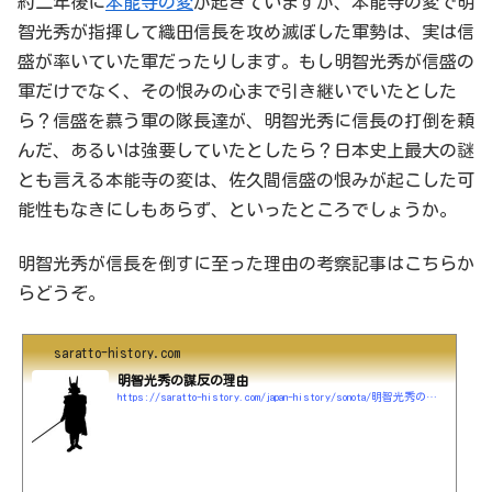
約二年後に
本能寺の変
が起きていますが、本能寺の変で明
智光秀が指揮して織田信長を攻め滅ぼした軍勢は、実は信
盛が率いていた軍だったりします。もし明智光秀が信盛の
軍だけでなく、その恨みの心まで引き継いでいたとした
ら？信盛を慕う軍の隊長達が、明智光秀に信長の打倒を頼
んだ、あるいは強要していたとしたら？日本史上最大の謎
とも言える本能寺の変は、佐久間信盛の恨みが起こした可
能性もなきにしもあらず、といったところでしょうか。
明智光秀が信長を倒すに至った理由の考察記事はこちらか
らどうぞ。
saratto-history.com
明智光秀の謀反の理由
https://saratto-history.com/japan-history/sonota/明智光秀の謀反の理由