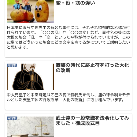
変・役・寇の違い
日本史に限らず世界中の有名な事件には、それぞれ特徴的な名称が付
けられています。「〇〇の乱」や「〇〇の変」など、事件名の後には
大概の場合「乱」や「変」といった呼称が付けられていますが、この
記事ではどういった場合にどの文字を当てるかについてご説明したい
と思います。
豪族の時代に終止符を打った大化
用語集
の改新
中大兄皇子と中臣鎌足は乙巳の変で蘇我氏を倒し、唐の律令制をモデ
ルとした天皇主体の行政改革「大化の改新」に取り組んでいます。
武士達の一般常識を法令化してみ
用語集
ました・御成敗式目