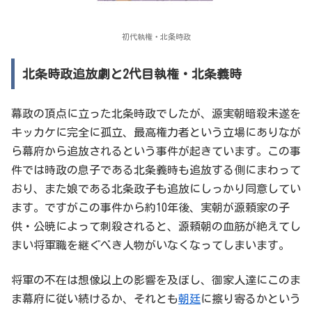
初代執権・北条時政
北条時政追放劇と2代目執権・北条義時
幕政の頂点に立った北条時政でしたが、源実朝暗殺未遂を
キッカケに完全に孤立、最高権力者という立場にありなが
ら幕府から追放されるという事件が起きています。この事
件では時政の息子である北条義時も追放する側にまわって
おり、また娘である北条政子も追放にしっかり同意してい
ます。ですがこの事件から約10年後、実朝が源頼家の子
供・公暁によって刺殺されると、源頼朝の血筋が絶えてし
まい将軍職を継ぐべき人物がいなくなってしまいます。
将軍の不在は想像以上の影響を及ぼし、御家人達にこのま
ま幕府に従い続けるか、それとも
朝廷
に擦り寄るかという