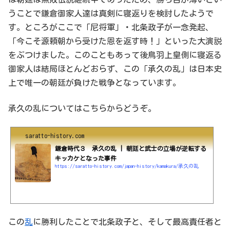
うことで鎌倉御家人達は真剣に寝返りを検討したようで
す。ところがここで「尼将軍」・北条政子が一念発起、
「今こそ源頼朝から受けた恩を返す時！」といった大演説
をぶつけました。このこともあって後鳥羽上皇側に寝返る
御家人は結局ほとんどおらず、この「承久の乱」は日本史
上で唯一の朝廷が負けた戦争となっています。
承久の乱についてはこちらからどうぞ。
saratto-history.com
鎌倉時代３ 承久の乱 | 朝廷と武士の立場が逆転する
キッカケとなった事件
https://saratto-history.com/japan-history/kamakura/承久の乱
この
乱
に勝利したことで北条政子と、そして最高責任者と