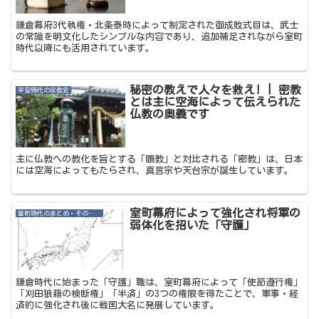
鎌倉幕府3代執権・北条泰時によって制定された御成敗式目は、武士
の常識を明文化したシンプルな内容であり、追加補足されながら室町
時代以降にも活用されています。
秘密の教えで人々を救え! | 密教
平安時代の宗教史
とは主に空海によって伝えられた
仏教の奥義です
主に仏教への教化を旨とする「顕教」と対比される「密教」は、日本
には空海によってもたらされ、真言宗や天台宗が誕生しています。
室町幕府によって強化され将軍の
室町時代のまとめ・その他記事
弱体化を招いた「守護」
鎌倉時代に始まった「守護」職は、室町幕府によって「使節遵行権」
「刈田狼藉の検断権」「半済」の3つの権限を得たことで、軍事・経
済的に強化され後に戦国大名に発展しています。