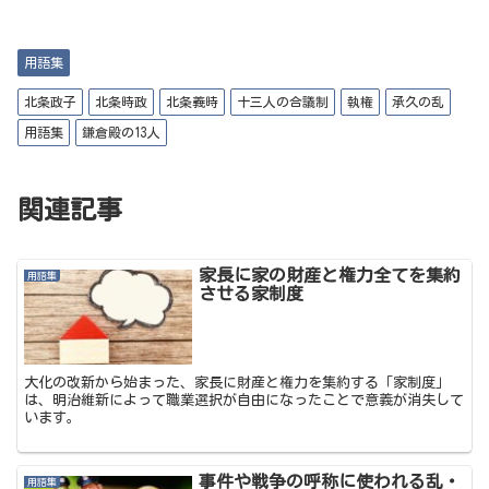
w
ai
ce
ne
有
it
l
bo
用語集
te
ok
r
北条政子
北条時政
北条義時
十三人の合議制
執権
承久の乱
用語集
鎌倉殿の13人
関連記事
家長に家の財産と権力全てを集約
用語集
させる家制度
大化の改新から始まった、家長に財産と権力を集約する「家制度」
は、明治維新によって職業選択が自由になったことで意義が消失して
います。
事件や戦争の呼称に使われる乱・
用語集