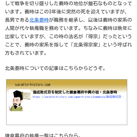
して戦争を切り盛りした義時の地位が盤石なものとなって
います。義時はこの3年後に突然の死を迎えていますが、
長男である
北条泰時
が職務を継承し、以後は義時の家系の
人間が代々執権職を務めています。ちなみに義時は晩年に
出家していますが、この時の法名が「得宗」だったという
ことで、義時の家系を指して「北条得宗家」という呼ばれ
方もされています。
北条泰時についての記事はこちらからどうぞ。
saratto-history.com
御成敗式目を制定した鎌倉幕府中興の祖・北条泰時
https://saratto-history.com/japan-history/kamakura/御成敗式目を制定した鎌倉幕府中興の祖・北条泰
鎌倉幕府の執権一覧はこちらから。