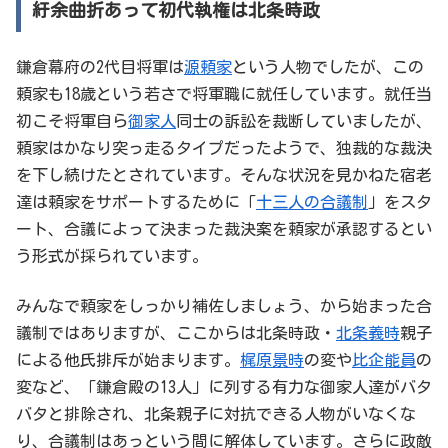
紆余曲折あって初代執権は北条時政
鎌倉幕府の2代目将軍は
源頼家
という人物でしたが、この
頼家も18歳という若さで将軍職に就任しています。就任当
初こそ将軍自ら
御家人
同士の訴訟を裁断していましたが、
頼家はかなり突っ走るタイプだったようで、独裁的な裁決
を下し続けたとされています。そんな状況を見かねた宿老
達は頼家をサポートするために「
十三人の合議制
」をスタ
ート、合議によって決まった裁決案を頼家が承認するとい
う形式が採られています。
みんなで頼家をしっかり補佐しましょう、から始まった合
議制ではありますが、ここからは北条時政・
北条義時
親子
による他氏排斥が始まります。
梶原景時
の変や
比企能員
の
変など、「鎌倉殿の13人」に列する有力な御家人達がバタ
バタと排除され、北条親子に対抗できる人物がいなくな
り、合議制はあっという間に解体しています。さらに政敵