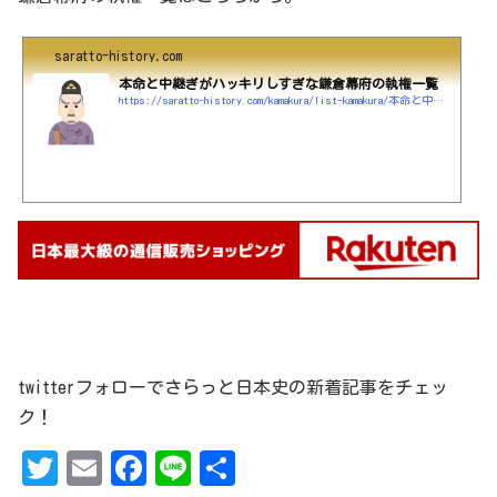
saratto-history.com
本命と中継ぎがハッキリしすぎな鎌倉幕府の執権一覧
https://saratto-history.com/kamakura/list-kamakura/本命と中継ぎがハッキリしすぎな鎌倉幕府の執権
twitterフォローでさらっと日本史の新着記事をチェッ
ク！
T
Em
Fa
Li
共