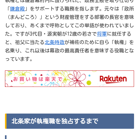
執権とは鎌倉幕府内に設けられた、政務全般を取り仕切り
「
鎌倉殿
」をサポートする職務を指します。元々は「政所
（まんどころ）」という財産管理をする部署の長官を意味
しており、あくまで呼称としてこの単語が使われていまし
た。ですが3代目・源実朝が12歳の若さで
将軍
に就任する
と、祖父に当たる
北条時政
が補佐のために自ら「執権」を
名乗り、これ以後は幕政の最高責任者を意味する役職とな
っています。
北条家が執権職を独占するまで