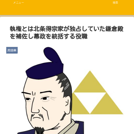
メニュー
検索
執権とは北条得宗家が独占していた鎌倉殿
を補佐し幕政を統括する役職
用語集