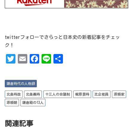
twitterフォローでさらっと日本史の新着記事をチェッ
ク！
T
Em
Fa
Li
共
w
ai
ce
ne
有
it
l
bo
鎌倉時代の人物録
te
ok
r
北条時政
北条義時
十三人の合議制
梶原景時
比企能員
源頼家
源頼朝
鎌倉殿の13人
関連記事