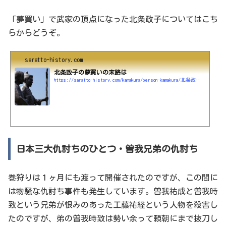
「夢買い」で武家の頂点になった北条政子についてはこち
らからどうぞ。
saratto-history.com
北条政子の夢買いの末路は
https://saratto-history.com/kamakura/person-kamakura/北条政子の夢買いの末路は吉か凶か
日本三大仇討ちのひとつ・曽我兄弟の仇討ち
巻狩りは１ヶ月にも渡って開催されたのですが、この間に
は物騒な仇討ち事件も発生しています。曽我祐成と曽我時
致という兄弟が恨みのあった工藤祐経という人物を殺害し
たのですが、弟の曽我時致は勢い余って頼朝にまで抜刀し