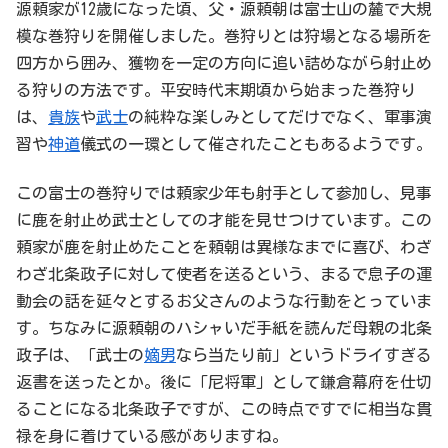
源頼家が12歳になった頃、父・源頼朝は富士山の麓で大規
模な巻狩りを開催しました。巻狩りとは狩場となる場所を
四方から囲み、獲物を一定の方向に追い詰めながら射止め
る狩りの方法です。平安時代末期頃から始まった巻狩り
は、
貴族
や
武士
の純粋な楽しみとしてだけでなく、軍事演
習や
神道
儀式の一環として催されたこともあるようです。
この富士の巻狩りでは頼家少年も射手として参加し、見事
に鹿を射止め武士としての才能を見せつけています。この
頼家が鹿を射止めたことを頼朝は異様なまでに喜び、わざ
わざ北条政子に対して使者を送るという、まるで息子の運
動会の話を延々とするお父さんのような行動をとっていま
す。ちなみに源頼朝のハシャいだ手紙を読んだ母親の北条
政子は、「武士の
嫡男
なら当たり前」というドライすぎる
返書を送ったとか。後に「尼将軍」として鎌倉幕府を仕切
ることになる北条政子ですが、この時点ですでに相当な貫
禄を身に着けている感がありますね。