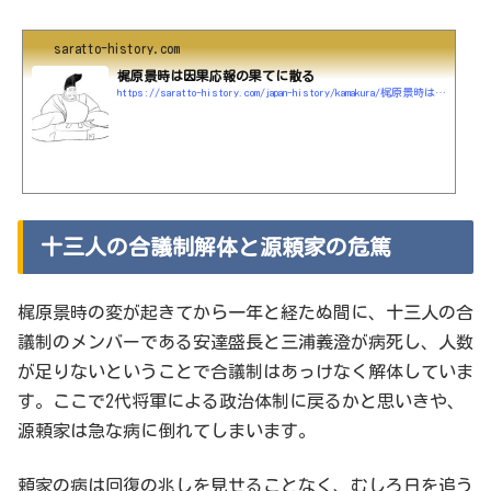
saratto-history.com
梶原景時は因果応報の果てに散る
https://saratto-history.com/japan-history/kamakura/梶原景時は因果応報の果てに散る
十三人の合議制解体と源頼家の危篤
梶原景時の変が起きてから一年と経たぬ間に、十三人の合
議制のメンバーである安達盛長と三浦義澄が病死し、人数
が足りないということで合議制はあっけなく解体していま
す。ここで2代将軍による政治体制に戻るかと思いきや、
源頼家は急な病に倒れてしまいます。
頼家の病は回復の兆しを見せることなく、むしろ日を追う