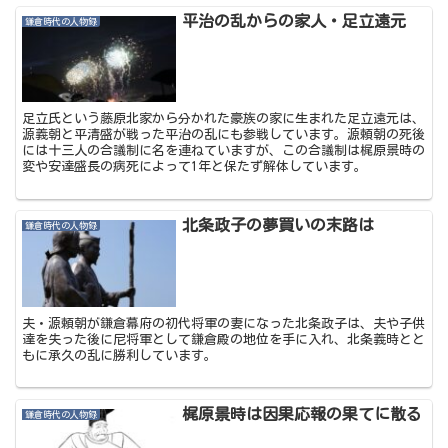
平治の乱からの家人・足立遠元
鎌倉時代の人物録
足立氏という藤原北家から分かれた豪族の家に生まれた足立遠元は、
源義朝と平清盛が戦った平治の乱にも参戦しています。源頼朝の死後
には十三人の合議制に名を連ねていますが、この合議制は梶原景時の
変や安達盛長の病死によって1年と保たず解体しています。
北条政子の夢買いの末路は
鎌倉時代の人物録
夫・源頼朝が鎌倉幕府の初代将軍の妻になった北条政子は、夫や子供
達を失った後に尼将軍として鎌倉殿の地位を手に入れ、北条義時とと
もに承久の乱に勝利しています。
梶原景時は因果応報の果てに散る
鎌倉時代の人物録