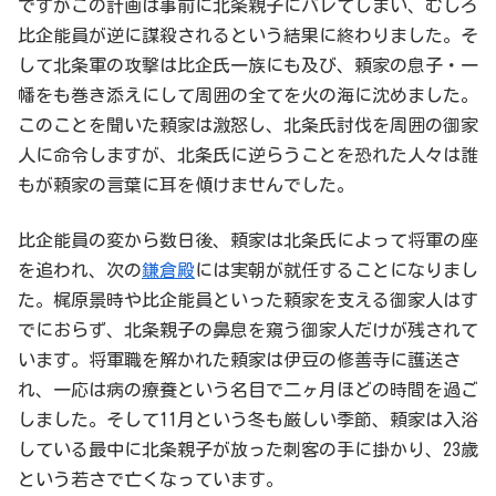
ですがこの計画は事前に北条親子にバレてしまい、むしろ
比企能員が逆に謀殺されるという結果に終わりました。そ
して北条軍の攻撃は比企氏一族にも及び、頼家の息子・一
幡をも巻き添えにして周囲の全てを火の海に沈めました。
このことを聞いた頼家は激怒し、北条氏討伐を周囲の御家
人に命令しますが、北条氏に逆らうことを恐れた人々は誰
もが頼家の言葉に耳を傾けませんでした。
比企能員の変から数日後、頼家は北条氏によって将軍の座
を追われ、次の
鎌倉殿
には実朝が就任することになりまし
た。梶原景時や比企能員といった頼家を支える御家人はす
でにおらず、北条親子の鼻息を窺う御家人だけが残されて
います。将軍職を解かれた頼家は伊豆の修善寺に護送さ
れ、一応は病の療養という名目で二ヶ月ほどの時間を過ご
しました。そして11月という冬も厳しい季節、頼家は入浴
している最中に北条親子が放った刺客の手に掛かり、23歳
という若さで亡くなっています。