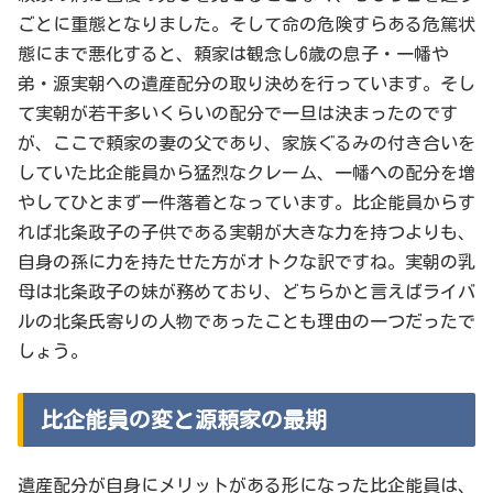
ごとに重態となりました。そして命の危険すらある危篤状
態にまで悪化すると、頼家は観念し6歳の息子・一幡や
弟・源実朝への遺産配分の取り決めを行っています。そし
て実朝が若干多いくらいの配分で一旦は決まったのです
が、ここで頼家の妻の父であり、家族ぐるみの付き合いを
していた比企能員から猛烈なクレーム、一幡への配分を増
やしてひとまず一件落着となっています。比企能員からす
れば北条政子の子供である実朝が大きな力を持つよりも、
自身の孫に力を持たせた方がオトクな訳ですね。実朝の乳
母は北条政子の妹が務めており、どちらかと言えばライバ
ルの北条氏寄りの人物であったことも理由の一つだったで
しょう。
比企能員の変と源頼家の最期
遺産配分が自身にメリットがある形になった比企能員は、