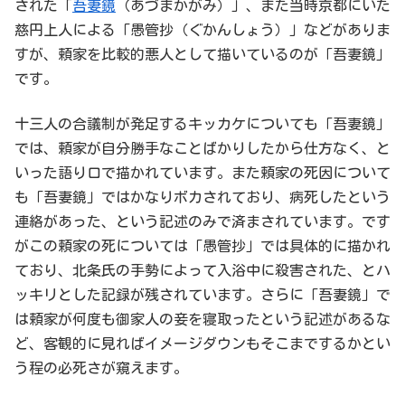
された「
吾妻鏡
（あづまかがみ）」、また当時京都にいた
慈円上人による「愚管抄（ぐかんしょう）」などがありま
すが、頼家を比較的悪人として描いているのが「吾妻鏡」
です。
十三人の合議制が発足するキッカケについても「吾妻鏡」
では、頼家が自分勝手なことばかりしたから仕方なく、と
いった語り口で描かれています。また頼家の死因について
も「吾妻鏡」ではかなりボカされており、病死したという
連絡があった、という記述のみで済まされています。です
がこの頼家の死については「愚管抄」では具体的に描かれ
ており、北条氏の手勢によって入浴中に殺害された、とハ
ッキリとした記録が残されています。さらに「吾妻鏡」で
は頼家が何度も御家人の妾を寝取ったという記述があるな
ど、客観的に見ればイメージダウンもそこまでするかとい
う程の必死さが窺えます。