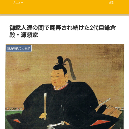
メニュー
検索
御家人達の間で翻弄され続けた2代目鎌倉
殿・源頼家
鎌倉時代の人物録