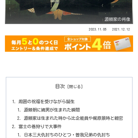
源頼家の肖像
2023.11.05
2021.12.12
目次
周囲の祝福を受けながら誕生
源頼朝に嫡男が生まれた瞬間
源頼家は生まれた時から比企能員や梶原景時と親密
富士の巻狩りで大事件
日本三大仇討ちのひとつ・曽我兄弟の仇討ち