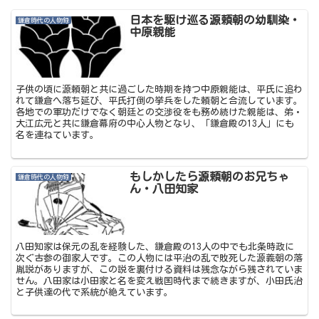
日本を駆け巡る源頼朝の幼馴染・
鎌倉時代の人物録
中原親能
子供の頃に源頼朝と共に過ごした時期を持つ中原親能は、平氏に追わ
れて鎌倉へ落ち延び、平氏打倒の挙兵をした頼朝と合流しています。
各地での軍功だけでなく朝廷との交渉役をも務め続けた親能は、弟・
大江広元と共に鎌倉幕府の中心人物となり、「鎌倉殿の13人」にも
名を連ねています。
もしかしたら源頼朝のお兄ちゃ
鎌倉時代の人物録
ん・八田知家
八田知家は保元の乱を経験した、鎌倉殿の13人の中でも北条時政に
次ぐ古参の御家人です。この人物には平治の乱で敗死した源義朝の落
胤説がありますが、この説を裏付ける資料は残念ながら残されていま
せん。八田家は小田家と名を変え戦国時代まで続きますが、小田氏治
と子供達の代で系統が絶えています。