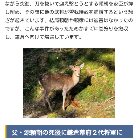
ながら突進、刀を抜いて迎え撃とうとする頼朝を家臣が押
し留め、その間に他の武将が曽我時致を捕縛するという騒
ぎが起きています。結局頼朝や頼家には被害はなかったの
ですが、こんな事件があったためかすぐに巻狩りを撤収
し、鎌倉へ向けて帰還しています。
父・源頼朝の死後に鎌倉幕府２代将軍に