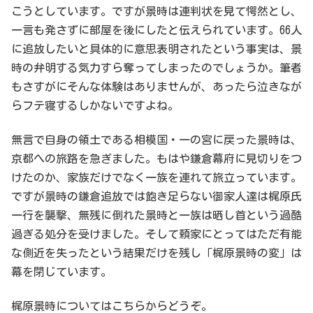
こうとしています。ですが景時は連判状を見て愕然とし、
一言も発さずに部屋を後にしたと伝えられています。66人
に追放したいと具体的に意思表明されたという事実は、景
時の弁明する気力すら奪ってしまったのでしょうか。筆者
もさすがにそんな体験はありませんが、あったら泣きなが
らフテ寝するしかないですよね。
無言で自身の領土である相模国・一の宮に戻った景時は、
京都への旅路を急ぎました。もはや鎌倉幕府に見切りをつ
けたのか、家族だけでなく一族を連れて旅立っています。
ですが景時の鎌倉追放では飽き足らない御家人達は梶原氏
一行を襲撃、無残に倒れた景時と一族は晒し首という過酷
過ぎる処分を受けました。そして頼家にとってはただ有能
な側近を失ったという結果だけを残し「梶原景時の変」は
幕を閉じています。
梶原景時についてはこちらからどうぞ。