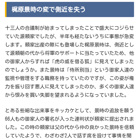
梶原景時の変で側近を失う
十三人の合議制が始まってしまったことで盛大にコジらせ
ていた源頼家でしたが、半年も経たないうちに事態が急変
します。頼家出産の際にも登場した梶原景時は、側近とし
て源頼朝の代から将軍のサポートに当たっていたため、他
の御家人からすれば「虎の威を借る狐」に見えてしまった
のでしょうか。また景時は「侍所別当」という御家人達の
監視や管理をする職務を持っていたのですが、この姿が権
力を振り回す悪人に見えてしまったのか、多くの御家人達
から恨みを買い失脚を望まれるようになっていました。
とある些細な出来事をキッカケとして、景時の追放を願う
66人もの御家人の署名が入った連判状が頼家に提出されま
した。この時の頼家は父の代から仲の良かった景時を信頼
していたようで、わざわざ2人で話す席を設けて事情を聞