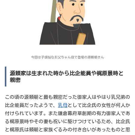
今回は子煩悩なお父ちゃん役で登場の源頼朝さん
源頼家は生まれた時から比企能員や梶原景時と
親密
この頃の源頼朝と最も親密だった御家人はやはり乳兄弟の
比企能員だったようで、
乳母
として比企氏の女性が何人か
付けられています。また鎌倉幕府草創期の有力御家人であ
る梶原景時やその妻も祝いに駆けつけているため、比企氏
と梶原氏は頼朝と家族ぐるみの付き合いがあったものと思