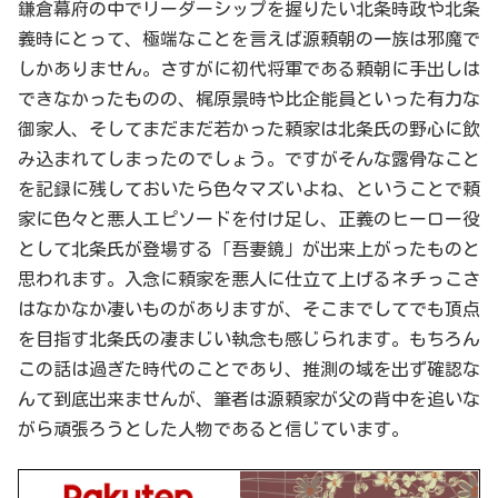
鎌倉幕府の中でリーダーシップを握りたい北条時政や北条
義時にとって、極端なことを言えば源頼朝の一族は邪魔で
しかありません。さすがに初代将軍である頼朝に手出しは
できなかったものの、梶原景時や比企能員といった有力な
御家人、そしてまだまだ若かった頼家は北条氏の野心に飲
み込まれてしまったのでしょう。ですがそんな露骨なこと
を記録に残しておいたら色々マズいよね、ということで頼
家に色々と悪人エピソードを付け足し、正義のヒーロー役
として北条氏が登場する「吾妻鏡」が出来上がったものと
思われます。入念に頼家を悪人に仕立て上げるネチっこさ
はなかなか凄いものがありますが、そこまでしてでも頂点
を目指す北条氏の凄まじい執念も感じられます。もちろん
この話は過ぎた時代のことであり、推測の域を出ず確認な
んて到底出来ませんが、筆者は源頼家が父の背中を追いな
がら頑張ろうとした人物であると信じています。