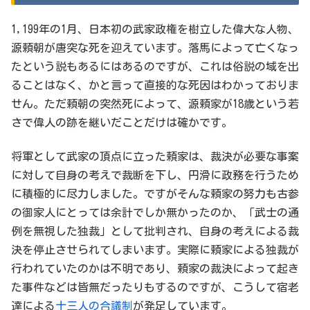
1,199年の1月、日本初の武家政権を樹立した偉大な人物、
源頼朝が唐突な死を迎えています。落馬によって亡くなっ
たという説もあるにはあるのですが、これは俗説の域を出
ることはなく、かと言って直接的な死因はわかっておりま
せん。ただ頼朝の突然死によって、源頼家が18歳という若
さで偉人の跡を継いだことだけは確かです。
将軍として武家の頂点に立った頼家は、裁決が必要な事案
に対して自身の考えで裁断を下し、円滑に政務を行うため
に積極的に尽力しました。ですがそんな頼家の努力も古参
の御家人にとっては余計でしか無かったのか、「武士の通
例を無視した独裁」として批判され、自身の考えによる裁
決を停止させられてしまいます。実際に頼家による独裁が
行われていたのかは不明であり、頼家の裁決によって起き
た事件などは皆無だったりもするのですが、こうして宿老
達による
十三人の合議制
が発足しています。