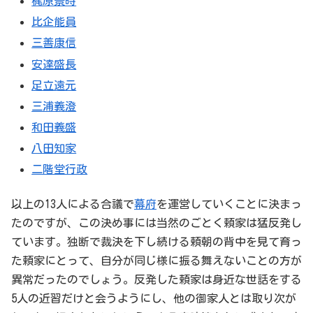
梶原景時
比企能員
三善康信
安達盛長
足立遠元
三浦義澄
和田義盛
八田知家
二階堂行政
以上の13人による合議で
幕府
を運営していくことに決まっ
たのですが、この決め事には当然のごとく頼家は猛反発し
ています。独断で裁決を下し続ける頼朝の背中を見て育っ
た頼家にとって、自分が同じ様に振る舞えないことの方が
異常だったのでしょう。反発した頼家は身近な世話をする
5人の近習だけと会うようにし、他の御家人とは取り次が