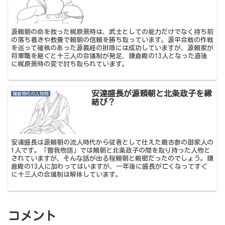
源頼朝の命を救った梶原景時は、武士としての能力だけでなく持ち前
の落ち着きや教養で頼朝の信頼を勝ち取っています。源平合戦の作戦
を巡って確執のあった源義経の排除には成功していますが、源頼家が
将軍職を継ぐと十三人の合議制が発足、鎌倉殿の13人となった直後
に梶原景時の変で討ち取られています。
安達盛長が源頼朝と北条政子を縁
鎌倉時代の人物録
結び？
安達盛長は源頼朝の流人時代から従者として仕えた最古参の御家人の
1人です。「曽我物語」では頼朝と北条政子の間を取り持った人物と
されていますが、そんな話が出る程頼朝と親密だったのでしょう。鎌
倉殿の13人に加わってはいますが、一年後に盛長が亡くなってすぐ
に十三人の合議制は解体しています。
コメント