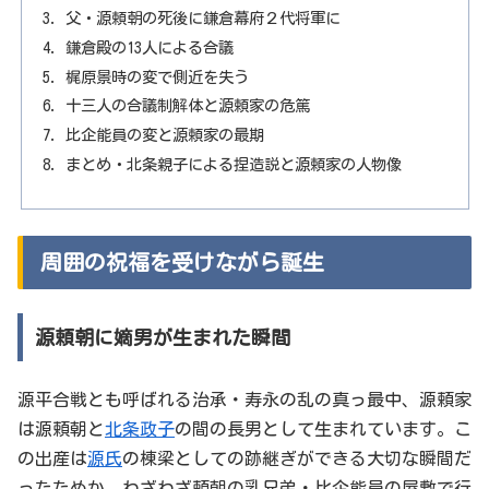
父・源頼朝の死後に鎌倉幕府２代将軍に
鎌倉殿の13人による合議
梶原景時の変で側近を失う
十三人の合議制解体と源頼家の危篤
比企能員の変と源頼家の最期
まとめ・北条親子による捏造説と源頼家の人物像
周囲の祝福を受けながら誕生
源頼朝に嫡男が生まれた瞬間
源平合戦とも呼ばれる治承・寿永の乱の真っ最中、源頼家
は源頼朝と
北条政子
の間の長男として生まれています。こ
の出産は
源氏
の棟梁としての跡継ぎができる大切な瞬間だ
ったためか、わざわざ頼朝の乳兄弟・比企能員の屋敷で行