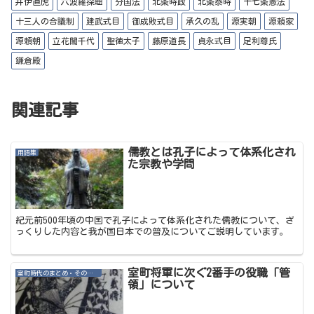
r
井伊直虎
六波羅探題
分国法
北条時政
北条泰時
十七条憲法
十三人の合議制
建武式目
御成敗式目
承久の乱
源実朝
源頼家
源頼朝
立花誾千代
聖徳太子
藤原道長
貞永式目
足利尊氏
鎌倉殿
関連記事
儒教とは孔子によって体系化され
用語集
た宗教や学問
紀元前500年頃の中国で孔子によって体系化された儒教について、ざ
っくりした内容と我が国日本での普及についてご説明しています。
室町将軍に次ぐ2番手の役職「管
室町時代のまとめ・その他記事
領」について