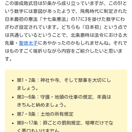
この御成敗式目は51条から成り立っていますが、この51と
いう数字には意図があったようで、飛鳥時代に制定された
日本最初の憲法「十七条憲法」の17に3を掛けた数字にわ
ざわざ設定されています。どちらも「日本初」という点で
は共通しているということで、北条泰時は法令における大
先輩・
聖徳太子
にあやかったのかもしれませんね。それで
はものすごく端折りながら内容をご紹介したいと思いま
す。
第1・2条：神社や寺、そして祭事を大切にし
ましょう。
第3～6条：守護・地頭の仕事の規定、年貢は
きちんと納めましょう。
第7・8条：土地の所有規定
第9～17条：罪ごとの罰則規定、喧嘩だけでな
く悪口もいけません