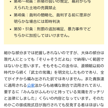
第46～48条：所領の扱いの規定、幕府から与
えられた土地の売買禁止
第49条：裁判の簡略化、裁判する前に理非が
明らかな場合には即時判決
第50・51条：刑罰の追加補足、暴力事件でど
ちらかに加担してはいけません。
細かな部分までは把握しきれないのですが、大体の部分は
現代人にとっても「そりゃそうだよね」で納得いく範囲で
はないかと思います。そもそもこの法令は、源頼朝以前の
時代から続く「武士の常識」を明文化したものであり、全
てがイチから編み出された訳ではありません。また貴族達
に適用される
公家
法からも結構な割合で流用されており、
要するに「みんながふんわりと持っている常識をガッチリ
と法律にしました」くらいの内容となっています。そのた
めかこの御成敗式目が施行されても反発する者はほぼいな