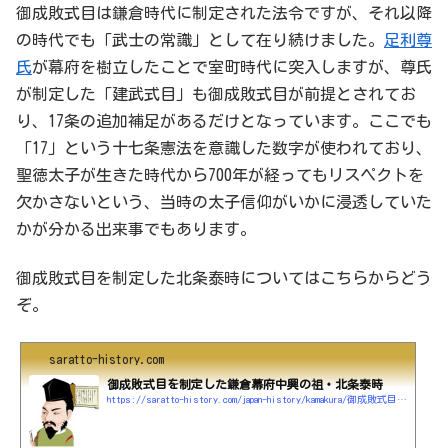
御成敗式目は鎌倉時代に制定された法令ですが、それ以降
の時代でも「武士の常識」として在り続けました。
足利尊
氏
が幕府を樹立したことで室町時代に突入しますが、尊氏
が制定した「建武式目」も御成敗式目が前提とされてお
り、17条の追加補足があるだけとなっています。ここでも
「17」という十七条憲法を意識した数字が使われており、
聖徳太子が生きた時代から700年が経ってもリスペクトを
欠かさないという、当時の太子信仰がいかに浸透していた
かが分かる出来事でもあります。
御成敗式目を制定した北条泰時についてはこちらからどう
ぞ。
saratto-history.com
御成敗式目を制定した鎌倉幕府中興の祖・北条泰時
https://saratto-history.com/japan-history/kamakura/御成敗式目を制定した鎌倉幕府中興の祖・北条泰