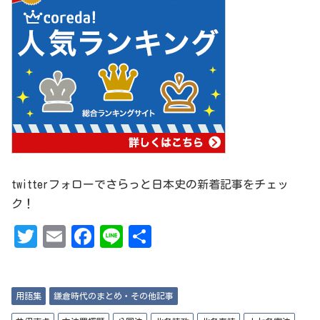
twitterフォローでさらっと日本史の新着記事をチェッ
ク！
T
Em
Fa
Li
共
w
ai
ce
ne
有
it
l
bo
用語集
鎌倉時代のまとめ・その他記事
te
ok