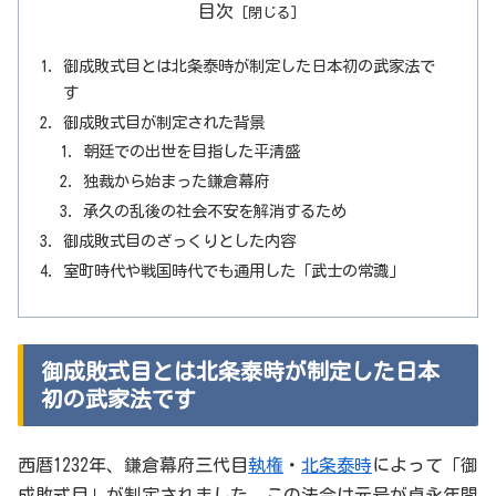
目次
御成敗式目とは北条泰時が制定した日本初の武家法で
す
御成敗式目が制定された背景
朝廷での出世を目指した平清盛
独裁から始まった鎌倉幕府
承久の乱後の社会不安を解消するため
御成敗式目のざっくりとした内容
室町時代や戦国時代でも通用した「武士の常識」
御成敗式目とは北条泰時が制定した日本
初の武家法です
西暦1232年、鎌倉幕府三代目
執権
・
北条泰時
によって「御
成敗式目」が制定されました。この法令は元号が貞永年間