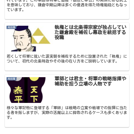
れています。この単語は将軍と直接「御恩と奉公」の関係にある武士
を意味しており、鎌倉中期以降は多くの優遇を得た特権階級ともなっ
ています。
執権とは北条得宗家が独占してい
用語集
た鎌倉殿を補佐し幕政を統括する
役職
若くして将軍に就いた源実朝を補佐するために設置された「執権」に
ついて、初代の北条時政やその後の在り方をご説明しています。
軍師とは君主・将軍の戦略指揮や
用語集
補助を担う立場の人物です
様々な軍記物に登場する「軍師」は戦略の立案や戦場での指揮に当た
る者を指しますが、実際の活躍以上に脚色されるケースも多くありま
す。