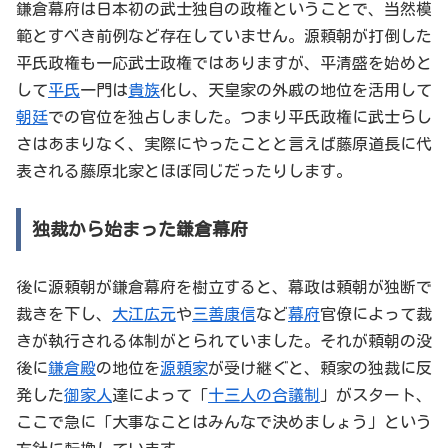
鎌倉幕府は日本初の武士独自の政権ということで、当然模
範とすべき前例など存在していません。源頼朝が打倒した
平氏政権も一応武士政権ではありますが、平清盛を始めと
して
平氏
一門は
貴族
化し、天皇家の外戚の地位を活用して
朝廷
での官位を独占しました。つまり平氏政権に武士らし
さはあまりなく、実際にやったことと言えば藤原道長に代
表される藤原北家とほぼ同じだったりします。
独裁から始まった鎌倉幕府
後に源頼朝が鎌倉幕府を樹立すると、幕政は頼朝が独断で
裁きを下し、
大江広元
や
三善康信
など
幕府
官僚によって裁
きが執行される体制がとられていました。それが頼朝の没
後に
鎌倉殿
の地位を
源頼家
が受け継ぐと、頼家の独裁に反
発した
御家人
達によって「
十三人の合議制
」がスタート、
ここで急に「大事なことはみんなで決めましょう」という