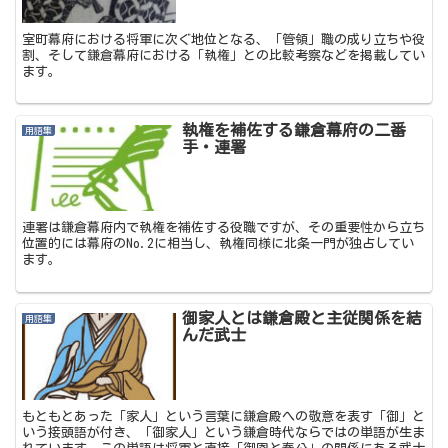
室町幕府における将軍に次ぐ地位となる、「管領」職の成り立ちや役
割、そして鎌倉幕府における「執権」との比較考察などを掲載してい
ます。
執権を補佐する鎌倉幕府の二番
用語集
手・連署
連署は鎌倉幕府内で執権を補佐する役職ですが、その重要性から立ち
位置的には幕府のNo.2に相当し、執権同様に北条一門が独占してい
ます。
御家人とは鎌倉殿と主従関係を結
用語集
んだ武士
もともとあった「家人」という言葉に鎌倉殿への敬意を表す「御」と
いう接頭語が付き、「御家人」という鎌倉時代ならではの単語が生ま