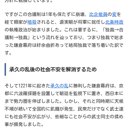
方針に転換しています。
ですがこの合議制は1年も保たずに崩壊、
比企能員
の
変
を
経て頼家が
暗殺
されると、源実朝が将軍に就任し
北条時政
の執権政治が始まりました。これは要するに、「独裁→合
議制→独裁」という流れを辿っており、つまり独裁で始ま
った鎌倉幕府は紆余曲折あって結局独裁で落ち着いた訳で
す。
承久の乱後の社会不安を解消するため
そして1221年に起きた
承久の乱
に勝利した鎌倉幕府は、京
都に六波羅探題を設置して朝廷を監視下に置き、西日本に
まで勢力圏を伸ばしました。しかし、それと同時期に天候
不順が続いて全国的に飢饉が発生、民衆だけでなく武士達
にも社会不安が広がり、些細なことからの武士同士の揉め
事が頻発しました。