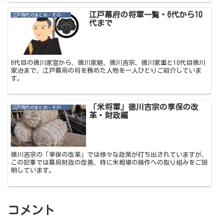
江戸幕府の将軍一覧・6代から10
江戸時代のまとめ・その他記事
代まで
6代目の徳川家宣から、徳川家継、徳川吉宗、徳川家重と10代目徳川
家治まで、江戸幕府の将を務めた人物を一人ひとりご紹介していま
す。
「米将軍」徳川吉宗の享保の改
江戸時代のまとめ・その他記事
革・財政編
徳川吉宗の「享保の改革」では様々な政策が打ち出されていますが、
この記事では幕府財政の改善、特に米相場の操作への取り組みをご説
明しています。
コメント