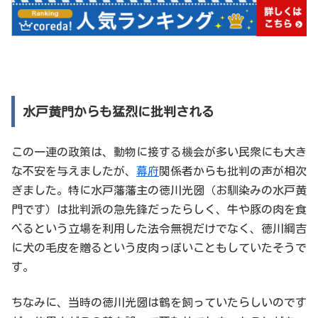
水戸黄門からも猛烈に批判される
この一連の政策は、動物に接する機会が多い民衆にも大き
な不安を与えましたが、
幕府
関係者からも批判の声が相次
ぎました。特に水戸藩藩主の徳川光圀（お馴染みの水戸黄
門です）は批判派の急先鋒だったらしく、牛や豚の肉を食
べるという立場を利用した法令無視だけでなく、徳川綱吉
に犬の毛皮を贈るという皮肉っぽいこともしていたそうで
す。
ちなみに、当時の徳川光圀は鶴を飼っていたらしいのです