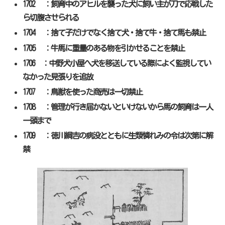
1702 ：飼育中のアヒルを襲った犬に飼い主が刀で応戦した
ら切腹させられる
1704 ：捨て子だけでなく捨て犬・捨て牛・捨て馬も禁止
1705 ：牛馬に重量のある物を引かせることを禁止
1706 ：中野犬小屋へ犬を移送している際によく監視してい
なかった見張りを追放
1707 ：鳥獣を使った商売は一切禁止
1708 ：管理が行き届かないといけないから馬の飼育は一人
一頭まで
1709 ：徳川綱吉の病没とともに生類憐れみの令は次第に解
禁