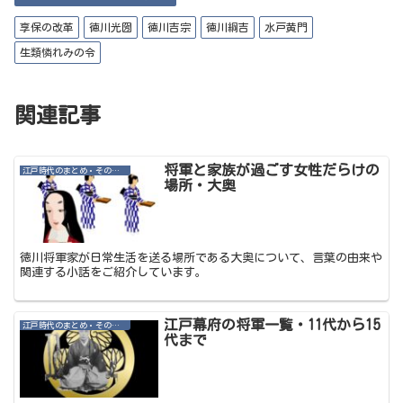
te
ok
r
享保の改革
徳川光圀
徳川吉宗
徳川綱吉
水戸黄門
生類憐れみの令
関連記事
将軍と家族が過ごす女性だらけの
江戸時代のまとめ・その他記事
場所・大奥
徳川将軍家が日常生活を送る場所である大奥について、言葉の由来や
関連する小話をご紹介しています。
江戸幕府の将軍一覧・11代から15
江戸時代のまとめ・その他記事
代まで