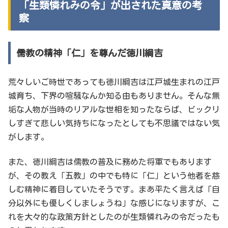
「生類憐れみの令」が出された真意の考
察
儒教の精神「仁」を尊んだ徳川綱吉
荒々しいご時世であっても徳川綱吉は江戸城生まれの江戸
城育ち、下界の喧騒なんか知る由もありません。そんな無
垢な人物が当時のリアルな世相を知ったならば、ビックリ
しすぎて悲しい気持ちになったとしても不思議ではない気
がします。
また、徳川綱吉は儒教の普及に務めた将軍でもあります
が、その教え「五教」の中でも特に「仁」という他者を慈
しむ精神に着目していたそうです。まあ平たく言えば「自
分以外にも優しくしましょうね」な感じになりますが、こ
れを大々的な政策方針としたのが生類憐れみの令だったも