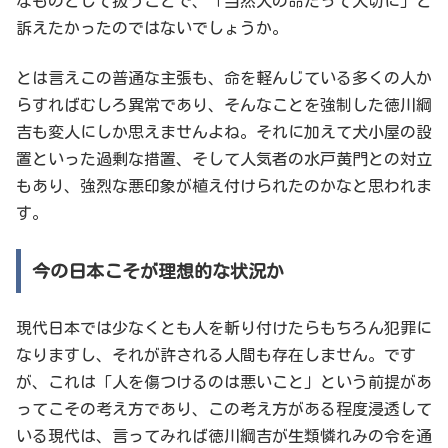
なものとして扱うことで、「当然人の命だって大切に」と
訴えたかったのではないでしょうか。
とは言えこの普通な主張も、命を軽んじている多くの人か
らすればむしろ異常であり、そんなことを強制した徳川綱
吉も変人にしか思えませんよね。それに加えて犬小屋の設
置といった過剰な措置、そして人気者の水戸黄門との対立
もあり、強烈な悪印象が植え付けられたのかなと思われま
す。
今の日本こそが理想的な状況か
現代日本では少なくとも人を斬り付けたらもちろん犯罪に
なりますし、それが許される人間も存在しません。です
が、これは「人を傷つけるのは悪いこと」という前提があ
ってこその考え方であり、この考え方がある程度浸透して
いる現代は、言ってみれば徳川綱吉が生類憐れみの令を通