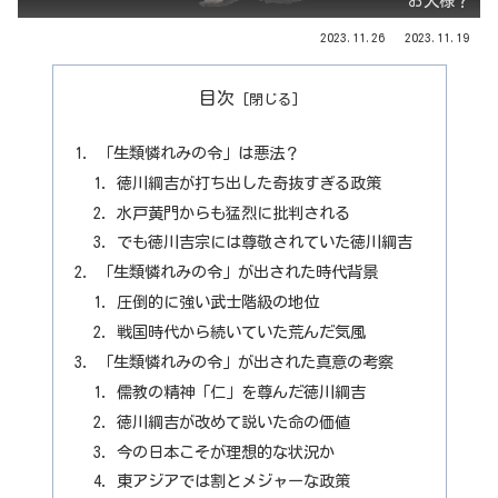
お犬様？
2023.11.26
2023.11.19
目次
「生類憐れみの令」は悪法？
徳川綱吉が打ち出した奇抜すぎる政策
水戸黄門からも猛烈に批判される
でも徳川吉宗には尊敬されていた徳川綱吉
「生類憐れみの令」が出された時代背景
圧倒的に強い武士階級の地位
戦国時代から続いていた荒んだ気風
「生類憐れみの令」が出された真意の考察
儒教の精神「仁」を尊んだ徳川綱吉
徳川綱吉が改めて説いた命の価値
今の日本こそが理想的な状況か
東アジアでは割とメジャーな政策