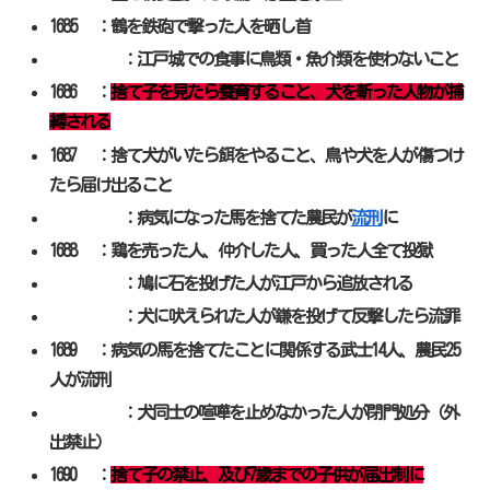
1685 ：鶴を鉄砲で撃った人を晒し首
：江戸城での食事に鳥類・魚介類を使わないこと
1686 ：
捨て子を見たら養育すること、犬を斬った人物が捕
縛される
1687 ：捨て犬がいたら餌をやること、鳥や犬を人が傷つけ
たら届け出ること
：病気になった馬を捨てた農民が
流刑
に
1688 ：鶏を売った人、仲介した人、買った人全て投獄
：鳩に石を投げた人が江戸から追放される
：犬に吠えられた人が鎌を投げて反撃したら流罪
1689 ：病気の馬を捨てたことに関係する武士14人、農民25
人が流刑
：犬同士の喧嘩を止めなかった人が閉門処分（外
出禁止）
1690 ：
捨て子の禁止、及び7歳までの子供が届出制に