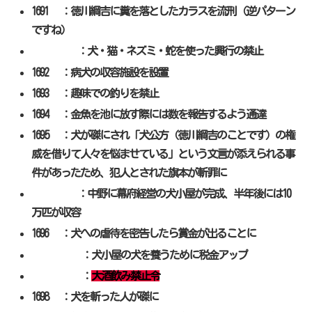
1691 ：徳川綱吉に糞を落としたカラスを流刑（逆パターン
ですね）
：犬・猫・ネズミ・蛇を使った興行の禁止
1692 ：病犬の収容施設を設置
1693 ：趣味での釣りを禁止
1694 ：金魚を池に放す際には数を報告するよう通達
1695 ：犬が磔にされ「犬公方（徳川綱吉のことです）の権
威を借りて人々を悩ませている」という文言が添えられる事
件があったため、犯人とされた旗本が斬罪に
：中野に幕府経営の犬小屋が完成、半年後には10
万匹が収容
1696 ：犬への虐待を密告したら賞金が出ることに
：犬小屋の犬を養うために税金アップ
：
大酒飲み禁止令
1698 ：犬を斬った人が磔に