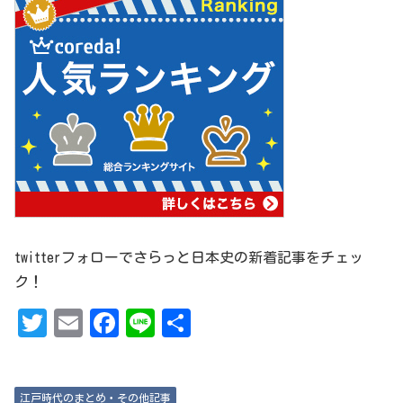
twitterフォローでさらっと日本史の新着記事をチェッ
ク！
T
Em
Fa
Li
共
w
ai
ce
ne
有
it
l
bo
江戸時代のまとめ・その他記事