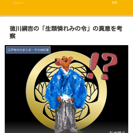
メニュー
検索
徳川綱吉の「生類憐れみの令」の真意を考
察
江戸時代のまとめ・その他記事