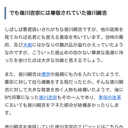
でも徳川吉宗には尊敬されていた徳川綱吉
しばしば暴君扱いされがちな徳川綱吉ですが、他の政策を
見てみれば名君とも言える善政を布いています。当時の幕
府、及び
大奥
にはかなりの贅沢品が溢れかえっていたよう
なのですが、こういった歯止めの効かない華美な風潮に待
ったを掛けた点は大きな功績と言えるでしょう。
また、徳川綱吉は
儒学
の振興にも力を入れていたようで、
幕臣に対して自ら講義をする程だったとか。そんな徳川綱
吉に対して大きな敬意を抱く人物も結構いたようで、後に
8代将軍になった
徳川吉宗
もその一人であり、
享保の改革
においても徳川綱吉をマネた部分が結構多かったりしま
す。
徳川綱吉を崇拝していた徳川吉宗のエピソードはこちらか