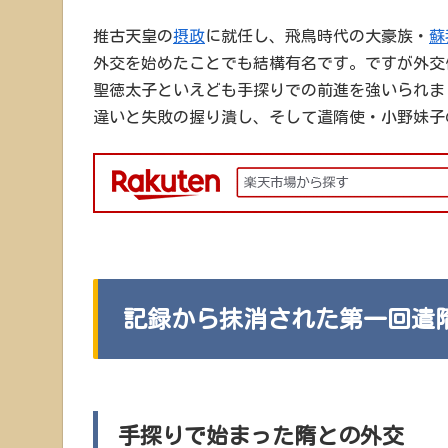
推古天皇の
摂政
に就任し、飛鳥時代の大豪族・
蘇
外交を始めたことでも結構有名です。ですが外交
聖徳太子といえども手探りでの前進を強いられま
違いと失敗の握り潰し、そして遣隋使・小野妹子
記録から抹消された第一回遣
手探りで始まった隋との外交