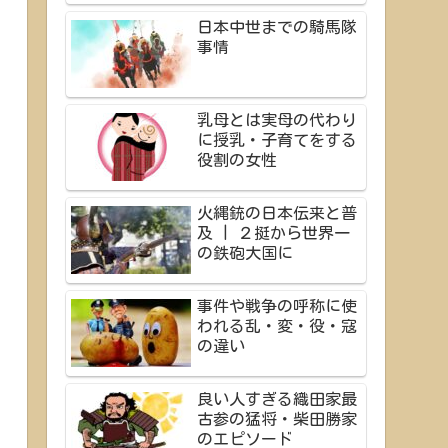
日本中世までの騎馬隊
事情
乳母とは実母の代わり
に授乳・子育てをする
役割の女性
火縄銃の日本伝来と普
及 | ２挺から世界一
の鉄砲大国に
事件や戦争の呼称に使
われる乱・変・役・寇
の違い
良い人すぎる織田家最
古参の猛将・柴田勝家
のエピソード