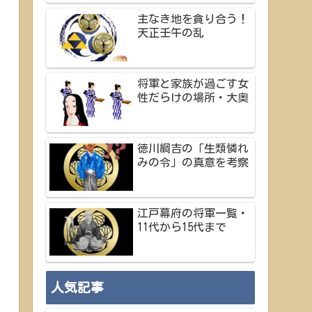
主なき地を貪り合う！
天正壬午の乱
将軍と家族が過ごす女
性だらけの場所・大奥
徳川綱吉の「生類憐れ
みの令」の真意を考察
江戸幕府の将軍一覧・
11代から15代まで
人気記事