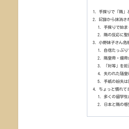
手探りで「隋」
記録から抹消さ
手探りで始ま
隋の反応に聖
小野妹子さん危
自信たっぷり
隋皇帝・煬帝
「対等」を拒
失われた随皇
手紙の紛失は
ちょっと慣れて
多くの留学生
日本と隋の感