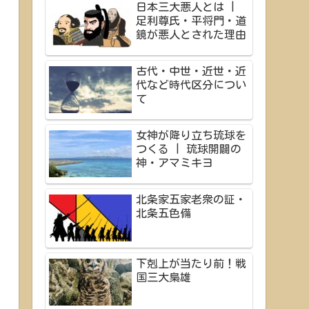
日本三大悪人とは |
足利尊氏・平将門・道
鏡が悪人とされた理由
古代・中世・近世・近
代など時代区分につい
て
女神が降り立ち琉球を
つくる | 琉球開闢の
神・アマミキヨ
北条家五家老衆の証・
北条五色備
下剋上が当たり前！戦
国三大梟雄