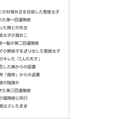
との対等外交を目指した聖徳太子
れた第一回遣隋使
った隋との外交
徳太子が激おこ
機一髪の第二回遣隋使
で小野妹子を送り出した聖徳太子
がキレた「2人の天子」
否した隋からの国書
帝「煬帝」からの返書
誰の陰謀か
きた第三回遣隋使
が遣隋使に同行
覚はズレたまま