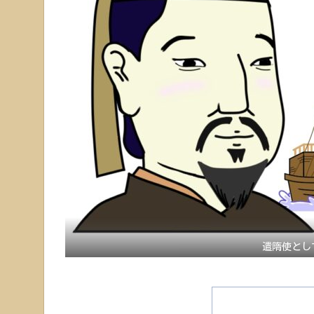
遣隋使とし