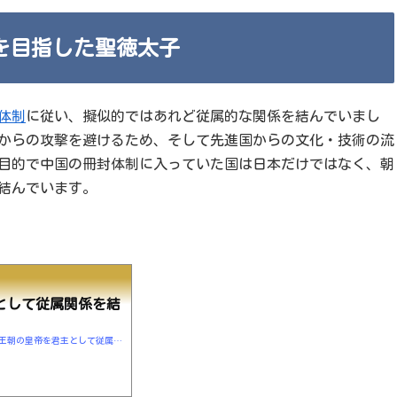
を目指した聖徳太子
体制
に従い、擬似的ではあれど従属的な関係を結んでいまし
からの攻撃を避けるため、そして先進国からの文化・技術の流
目的で中国の冊封体制に入っていた国は日本だけではなく、朝
結んでいます。
として従属関係を結
https://saratto-history.com/用語集/冊封とは中国王朝の皇帝を君主として従属関係を