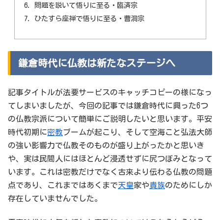
問題を説いて悟りに至る・臨済宗
ひたすら座禅で悟りに至る・曹洞宗
鎌倉時代に仏教は新たなステージへ
記事タイトルが法要サービスのキャッチコピーの様になっ
てしまいましたが、今回の記事では鎌倉時代に興った6つ
の仏教宗派について簡単にご説明したいと思います。平安
時代初期に
密教
ブームが起こり、そして空海こと弘法大師
の強い影響力で仏教そのものが盛り上がったかと思いき
や、実は民間人にはほとんど浸透せずに尻つぼみとなって
います。これは密教だけでなく古来より伝わる仏教の問題
点であり、これまではあくまで
天皇
家や
貴族
のためにしか
存在していませんでした。