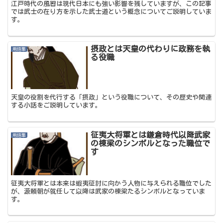
江戸時代の風習は現代日本にも強い影響を残していますが、この記事
では武士の在り方を示した武士道という概念についてご説明していま
す。
摂政とは天皇の代わりに政務を執
用語集
る役職
天皇の役割を代行する「摂政」という役職について、その歴史や関連
する小話をご説明しています。
征夷大将軍とは鎌倉時代以降武家
用語集
の棟梁のシンボルとなった職位で
す
征夷大将軍とは本来は蝦夷征討に向かう人物に与えられる職位でした
が、源頼朝が就任して以降は武家の棟梁たるシンボルとなっていま
す。