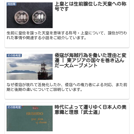
上皇とは生前譲位した天皇への称
用語集
号です
生前に皇位を譲った天皇を意味する称号・上皇について、譲位が行わ
れた事情や関連する小話をご紹介しています。
倭寇が海賊行為を働いた理由と変
その他考察
遷 | 東アジアの国々を巻き込ん
だ一大ムーブメント
なぜ倭寇が現れて活発化したか、倭寇への権力者による対応、また前
期と後期の違いについてご説明しています。
時代によって遷りゆく日本人の美
その他考察
意識と理想「武士道」