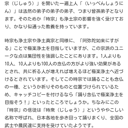
宗（じしゅう）」を開いた一遍上人「（いっぺんしょうに
ん）」は法然の弟子の弟子の弟子、つまり曾孫弟子となり
ます。そのためか「時宗」も浄土宗の影響を強く受けてお
り、かなり似通った教義を持っています。
時宗も浄土宗や浄土真宗と同様に、「阿弥陀如来にすが
る」ことで極楽浄土を目指していますが、この宗派のユニ
ークな点は集団性を強調したことにあります。1人よりも
10人、10人よりも100人の念仏の方がより強い効果がある
とされ、共に祈る人が増えれば増えるほど極楽浄土へ近づ
けるとされています。そしてこの時宗では踊ることも念仏
の一種、というか祈りそのものと位置づけられているた
め、キャッチコピーを付けるなら「踊り念仏で極楽浄土を
目指そう！」といったところでしょうか。ちなみにこの
「時宗」の信徒は「時衆（じしゅう）」というややこしい
名称で呼ばれ、日本各地を歩き回って踊りまくり、全国の
武士や農民達に支持を受けていたようです。