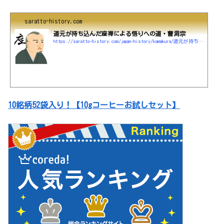
saratto-history.com
道元が持ち込んだ座禅による悟りへの道・曹洞宗
https://saratto-history.com/japan-history/kamakura/道元が持ち込んだ座禅による悟りへの道・曹洞宗
10銘柄52袋入り！【10gコーヒーお試しセット】