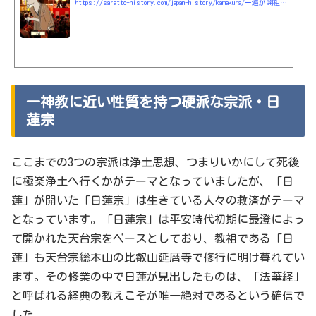
https://saratto-history.com/japan-history/kamakura/一遍が開祖とされる芸能分野にも貢献した時宗
一神教に近い性質を持つ硬派な宗派・日
蓮宗
ここまでの3つの宗派は浄土思想、つまりいかにして死後
に極楽浄土へ行くかがテーマとなっていましたが、「日
蓮」が開いた「日蓮宗」は生きている人々の救済がテーマ
となっています。「日蓮宗」は平安時代初期に最澄によっ
て開かれた天台宗をベースとしており、教祖である「日
蓮」も天台宗総本山の比叡山延暦寺で修行に明け暮れてい
ます。その修業の中で日蓮が見出したものは、「法華経」
と呼ばれる経典の教えこそが唯一絶対であるという確信で
した。