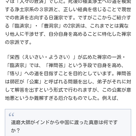
マは「人々の救済」でした。死後の極楽浄土への道を模索
する浄土宗系の３宗派と、正しい経典を信じることで現世
での救済を志向する日蓮宗です。ですがここからご紹介す
る「臨済宗」・「曹洞宗」の2宗派は、これまでとは異な
り他人に干渉せず、自分自身を高めることに特化した禅宗
の宗派です。
「栄西（えいさい・ようさい）」が広めた禅宗の一派・
「臨済宗」では、「禅問答」という手段で自身を高め、
「悟り」への道を目指すことを目的としています。禅問答
は師匠が「公案」と呼ばれる問題を出し、弟子がそれに対
して解答を出すという形式で行われますが、この公案が意
地悪というか難解すぎる厄介なものでした。例えば、
達磨大師がインドから中国に渡った真意は何です
か？