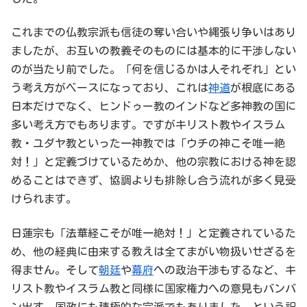
これまでの仏教宗派も信徒の奪い合いや縄張り争いはあり
ましたが、お互いの教義そのものには基本的に干渉しない
のが当たり前でした。「何を信じるかは人それぞれ」とい
う考え方がベースになっており、これは
神道
が根底にある
日本だけでなく、ヒンドゥー教のインドなど多神教の国に
多い考え方でもあります。ですがキリスト教やイスラム
教・ユダヤ教といった一神教では「ウチの神こそ唯一絶
対！」と定義づけているためか、他の宗教における神を認
めることはできず、協調よりも排除し合う流れが多く見受
けられます。
日蓮宗も「法華経こそが唯一絶対！」と定義されているた
め、他の経典に由来する教えは全てまがい物扱いせざるを
得ません。そして
朝廷
や
幕府
への政治干渉もするなど、キ
リスト教やイスラム教と同様に国家権力への意見もバンバ
ン出す、国政にも積極的な宗派でもありました。という訳