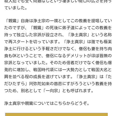
殺人犯でも全く問題なしという凄まじい間口の広さを持っ
ていました。
「親鸞」自身は浄土宗の一環としてこの教義を提唱してい
たのですが、「親鸞」の死後に弟子達によってこの教義を
持って独立した宗派が設立され、「浄土真宗」という名称
で再スタートを切っています。「浄土真宗」は誰でも極楽
浄土に行けるという手軽さだけでなく、僧侶も妻を持ち肉
食もOKということで、僧侶になるデメリットがほぼ皆無の
宗派となっていました。そのため信者だけでなく僧侶も爆
発的に増加し、戦国時代頃には一大勢力として戦国大名と
肩を並べる程の成長を遂げています。「浄土真宗」は「た
だひたすら」阿弥陀如来の慈悲にすがろうという教義を持
つため、別名として「一向宗」とも呼ばれます。
浄土真宗や親鸞についてはこちらからどうぞ。