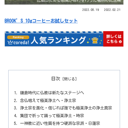
比叡山にある親鸞が修行を行った場所の記念碑
2022.05.19
2022.02.21
BROOK’S 10gコーヒーお試しセット
目次
鎌倉時代に仏教は新たなステージへ
念仏唱えて極楽浄土へ・浄土宗
浄土宗を進化・信じれば誰でも極楽浄土の浄土真宗
集団で祈って踊って極楽浄土・時宗
一神教に近い性質を持つ硬派な宗派・日蓮宗