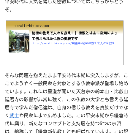
平安時代に人気を博した密教についてはこちらからどう
ぞ。
saratto-history.com
秘密の教えで人々を救え! | 密教とは主に空海によっ
て伝えられた仏教の奥義です
https://saratto-history.com/用語集/秘密の教えで人々を救え-密教とは主に空海によ
そんな問題を抱えたまま平安時代末期に突入しますが、こ
こでようやく一般民衆を対象とする仏教宗派が登場し始め
ています。これには最澄が開いた天台宗の総本山・比叡山
延暦寺の影響が非常に強く、この仏教の大学とも言える延
暦寺で学んだ僧侶達は、自身の信じる教えを貴族だけでな
く
武士
や民衆にまで広めました。この平安末期から鎌倉時
代に興り、新たなコンセプトと支持層を持つ6つの宗派
は、総称して「鎌倉新仏教」とも呼ばれています。この記