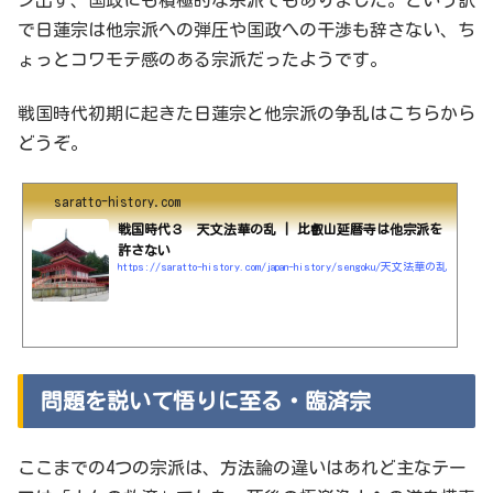
で日蓮宗は他宗派への弾圧や国政への干渉も辞さない、ち
ょっとコワモテ感のある宗派だったようです。
戦国時代初期に起きた日蓮宗と他宗派の争乱はこちらから
どうぞ。
saratto-history.com
戦国時代３ 天文法華の乱 | 比叡山延暦寺は他宗派を
許さない
https://saratto-history.com/japan-history/sengoku/天文法華の乱
問題を説いて悟りに至る・臨済宗
ここまでの4つの宗派は、方法論の違いはあれど主なテー