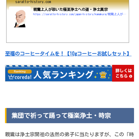
saratto-history.com
親鸞上人が説いた極楽浄土への道・浄土真宗
https://saratto-history.com/japan-history/kamakura/親鸞上人が説いた極楽浄土への道・浄土真宗
至福のコーヒータイムを！【10gコーヒーお試しセット】
集団で祈って踊って極楽浄土・時宗
親鸞は浄土宗開祖の法然の弟子に当たりますが、この「時