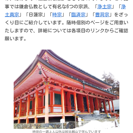
事では鎌倉仏教として有名な6つの宗派、「
浄土宗
」「
浄
土真宗
」「日蓮宗」「
時宗
」「
臨済宗
」「
曹洞宗
」をざっ
くり目にご紹介しています。随時個別のページをご用意い
たしますので、詳細については各項目のリンクからご確認
願います。
時宗の一遍上人以外は皆比叡山で学んでいます