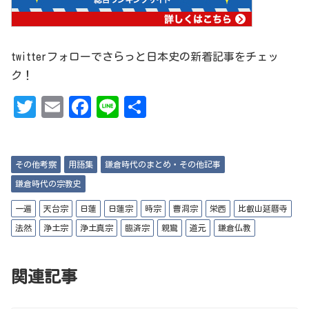
twitterフォローでさらっと日本史の新着記事をチェッ
ク！
T
Em
Fa
Li
共
w
ai
ce
ne
有
it
l
bo
その他考察
用語集
鎌倉時代のまとめ・その他記事
te
ok
鎌倉時代の宗教史
r
一遍
天台宗
日蓮
日蓮宗
時宗
曹洞宗
栄西
比叡山延暦寺
法然
浄土宗
浄土真宗
臨済宗
親鸞
道元
鎌倉仏教
関連記事