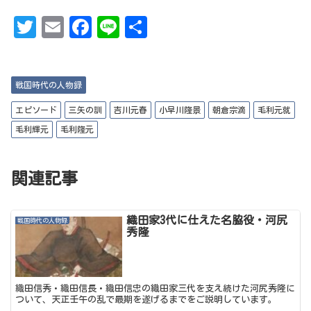
T
Em
Fa
Li
共
w
ai
ce
ne
有
it
l
bo
戦国時代の人物録
te
ok
r
エピソード
三矢の訓
吉川元春
小早川隆景
朝倉宗滴
毛利元就
毛利輝元
毛利隆元
関連記事
織田家3代に仕えた名脇役・河尻
戦国時代の人物録
秀隆
織田信秀・織田信長・織田信忠の織田家三代を支え続けた河尻秀隆に
ついて、天正壬午の乱で最期を遂げるまでをご説明しています。