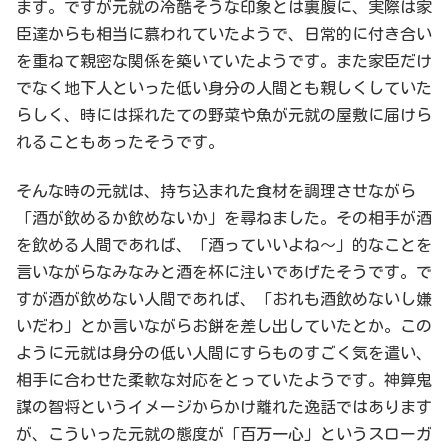
ます。ですが元就の冷酷そうな印象とは裏腹に、実際は家
臣達からも相当に慕われていたようで、日常的に付き合い
を重ねて親密な関係を築いていたようです。また家臣だけ
でなく地下人といった低い身分の人間とも親しくしていた
らしく、時には採れたての野菜や魚が元就の屋敷に届けら
れることもあったそうです。
そんな時の元就は、持ち込まれた食材を調理させながら
「酒が飲めるか飲めないか」を尋ねました。その相手が酒
を飲める人間であれば、「酒っていいよね～」的なことを
言いながらなみなみと酒を杯に注いであげたそうです。で
すが酒が飲めない人間であれば、「おれも酒飲めないし嫌
いだわ」とか言いながらお餅を差し出していたとか。この
ように元就は身分の低い人間にすらものすごく気を遣い、
相手に合わせた柔軟な対応をとっていたようです。神算鬼
謀の智将というイメージからかけ離れた逸話ではあります
が、こういった元就の態度が「百万一心」というスローガ