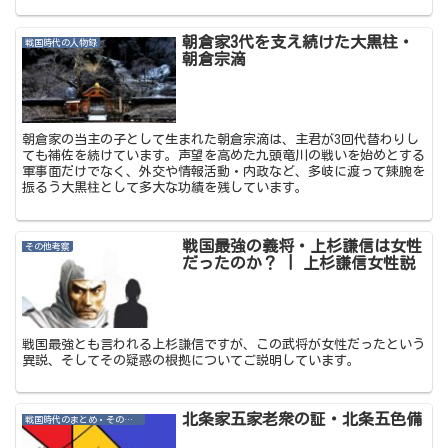
朝倉家3代を支え続けた大黒柱・
戦国時代の人物録
朝倉宗滴
朝倉家の当主の子として生まれた朝倉宗滴は、主君が3回代替わりし
ても補佐を続けています。声望を高めた九頭竜川の戦いを始めとする
軍事面だけでなく、外交や情報活動・内政など、多岐に渡って辣腕を
振るう大黒柱として多大な功績を残しています。
戦国最強の義将・上杉謙信は女性
その他考察
だったのか？ | 上杉謙信女性説
戦国最強とも言われる上杉謙信ですが、この武将が女性だったという
異説、そしてその疑惑の根拠についてご説明しています。
北条家五家老衆の証・北条五色備
戦国時代のまとめ・その他記事