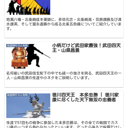
地黄八幡・北条綱成を筆頭に、多目元忠・北条綱高・笠原康勝及び清
水康英、そして富永直勝から成る北条五色備についてご紹介していま
す。
小柄だけど武田家最強！武田四天
戦国時代の人物録
王・山県昌景
名将揃いの武田信玄配下の中でも随一の強さを誇る、武田四天王の一
人・山県昌景の生涯や小ネタをご説明しています。
徳川四天王 本多忠勝 | 徳川家
戦国時代の人物録
康に尽くした天下無双の忠義者
生涯で57回もの戦争に参加した本多忠勝は、その全ての戦闘でカス
リ傷の一つすら負わなかったといいます。だったら後ろで指揮だけし