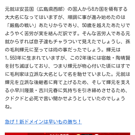
元就は安芸国（広島県西部）の国人から8カ国を領有する
大大名になってはいますが、順調に事が進み始めたのは
「厳島の戦い」あたりからであり、50歳を越えたあたりで
ようやく苦労が実を結んだ訳です。そんな苦労人である元
就からすれば息子達もチャラついて見えたでしょうし、孫
の毛利輝元に至っては尚の事だったでしょう。輝元は
1,553年に生まれていますが、この2年後には宿敵・陶晴賢
を討ち滅ぼしており、つまり輝元が物心付いた頃にはすで
に毛利家は立派な大名として名を馳せていました。元就は
輝元を立派な後継者に育て上げるため、そして輝元を支え
る小早川隆景・吉川元春に気持ちを引き締めさせるため、
クドクドと必死で言い聞かせようとしていたのでしょう
ね。
急げ！新ドメインは早いもの勝ち！