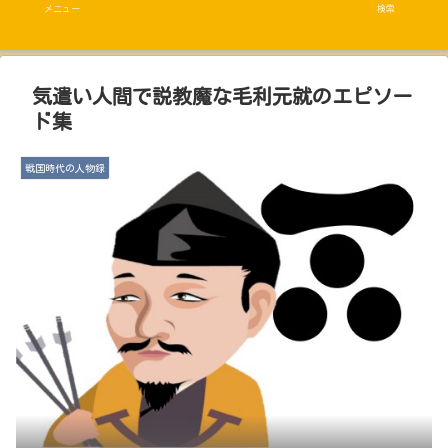
メニュー
検索
気遣い人間で説教魔な毛利元就のエピソー
ド集
戦国時代の人物録