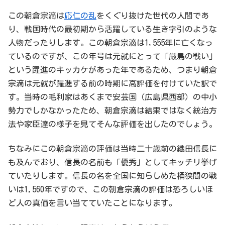
この朝倉宗滴は
応仁の乱
をくぐり抜けた世代の人間であ
り、戦国時代の最初期から活躍している生き字引のような
人物だったりします。この朝倉宗滴は1,555年に亡くなっ
ているのですが、この年号は元就にとって「厳島の戦い」
という躍進のキッカケがあった年であるため、つまり朝倉
宗滴は元就が躍進する前の時期に高評価を付けていた訳で
す。当時の毛利家はあくまで安芸国（広島県西部）の中小
勢力でしかなかったため、朝倉宗滴は結果ではなく統治方
法や家臣達の様子を見てそんな評価を出したのでしょう。
ちなみにこの朝倉宗滴の評価は当時二十歳前の織田信長に
も及んでおり、信長の名前も「優秀」としてキッチリ挙げ
ていたりします。信長の名を全国に知らしめた桶狭間の戦
いは1,560年ですので、この朝倉宗滴の評価は恐ろしいほ
ど人の真価を言い当てていたことになります。