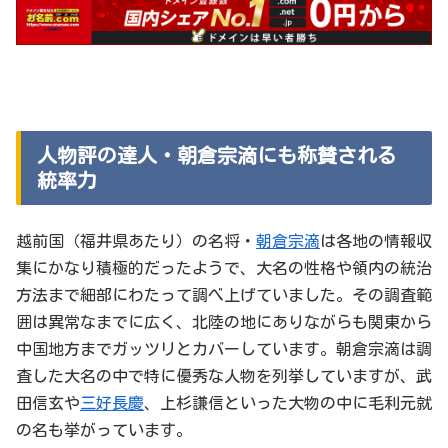
人物評の達人・朝倉宗滴にも称賛される
統率力
越前国（福井県あたり）の名将・
朝倉宗滴
は各地の情報収
集にかなり積極的だったようで、大名の性格や領内の統治
方法まで細部にわたって調べ上げていました。その調査範
囲は異常なまでに広く、北陸の地にありながらも関東から
中国地方までガッツリとカバーしています。朝倉宗滴は調
査した大名の中で特に優秀な人物を列挙していますが、武
田信玄や
三好長慶
、上杉謙信といった大物の中に毛利元就
の名も挙がっています。