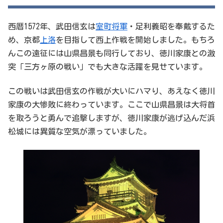
西暦1572年、武田信玄は
室町将軍
・足利義昭を奉戴するた
め、京都
上洛
を目指して西上作戦を開始しました。もちろ
んこの遠征には山県昌景も同行しており、徳川家康との激
突「三方ヶ原の戦い」でも大きな活躍を見せています。
この戦いは武田信玄の作戦が大いにハマり、あえなく徳川
家康の大惨敗に終わっています。ここで山県昌景は大将首
を取ろうと勇んで追撃しますが、徳川家康が逃げ込んだ浜
松城には異質な空気が漂っていました。