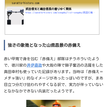
saratto-history.com
武田信玄と織田信長の遷りゆく関係
https://saratto-history.com/sengoku/list-sengoku/武田と織田の関係
強さの象徴となった山県昌景の赤備え
赤い甲冑で身を包む「赤備え」部隊はチラホラいたよう
で、徳川家の
井伊直政
や大阪の陣で獅子奮迅の活躍をした
真田幸村も使っていた記録があります。当時は「赤備え＝
メチャ強い」的なイメージがあったっぽいのですが、まあ
目立つ分だけ狙われやすくなる訳で、実力が伴っていない
となかなかできない兵装だったようです。