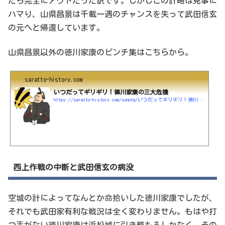
たら完全にアウトだった訳です。しかしこの計略は見事に
ハマり、山県昌景は千載一遇のチャンスを失って武田信玄
の元へと帰還しています。
山県昌景以外の徳川家康のピンチ集はこちらから。
saratto-history.com
いつだってギリギリ！徳川家康の三大危機
https://saratto-history.com/sonota/いつだってギリギリ！徳川家康の三大危機
西上作戦の中断と武田信玄の病没
空城の計によってなんとか命拾いした徳川家康でしたが、
それでも武田家有利な戦況は全く変わりません。もはや打
つ手がない徳川家康は浜松城に引き籠もるしかなく、その