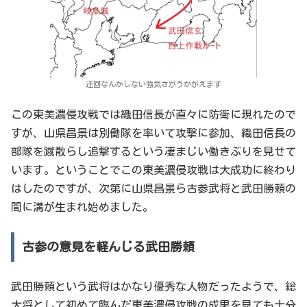
迂回なんかしない強気さがうかがえます
この東美濃侵攻戦では織田信長が直々に防衛に現れたので
すが、山県昌景は別働隊を率いて攻撃に参加、織田信長の
部隊を蹴散らし追撃するという凄まじい働きぶりを見せて
います。ということでこの東美濃侵攻戦は大成功に終わり
はしたのですが、次第に山県昌景ら古参武将と武田勝頼の
間に溝が生まれ始めました。
古参の意見を軽んじる武田勝頼
武田勝頼という武将はかなり優秀な人物だったようで、総
大将として初めて臨んだ東美濃侵攻戦の成果を見ても十分