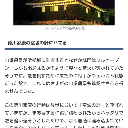
ライトアップ中の夜の浜松城
徳川家康の空城の計にハマる
山県昌景が浜松城に到達するとなぜか城門はフルオープ
ン、しかも出迎えるかのように煌々と篝火が焚かれていた
そうです。敵を倒すために来たのに相手がウェルカム状態
だった訳で、これにはさすがの山県昌景も躊躇せざるを得
ませんでした。
この徳川家康の行動は後世において「空城の計」と呼ばれ
ていますが、まあ要するに追い詰められたからハッタリで
敵を追い返そうとしただけで、まあ普通に踏み込まれてい