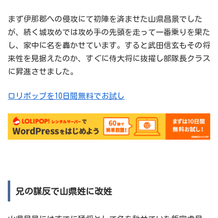
まず伊那郡への侵攻にて初陣を済ませた山県昌景でした
が、続く城攻めでは攻め手の先頭を走って一番乗りを果た
し、家中に名を轟かせています。すると武田信玄もその将
来性を見据えたのか、すぐに侍大将に抜擢し部隊長クラス
に昇進させました。
ロリポップを10日間無料でお試し
兄の謀反で山県姓に改姓