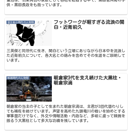
重治は、羽柴秀吉の家臣として各地を転戦する中で、黒田官兵衛の子
供・黒田長政をも救っています。
フットワークが軽すぎる流浪の関
安土桃山時代の人物録
白・近衛前久
三英傑と同世代に生き、関白という立場にありながら日本中を流浪し
た近衛前久について、各大名との絡みを含めてその生涯をご説明して
います。
朝倉家3代を支え続けた大黒柱・
戦国時代の人物録
朝倉宗滴
朝倉家の当主の子として生まれた朝倉宗滴は、主君が3回代替わりし
ても補佐を続けています。声望を高めた九頭竜川の戦いを始めとする
軍事面だけでなく、外交や情報活動・内政など、多岐に渡って辣腕を
振るう大黒柱として多大な功績を残しています。