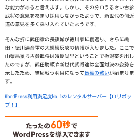
な能力があると言えます。しかし、その分口うるさい古参
武将の意見をあまり採用しなかったようで、新世代の側近
達の意見を多く採り入れていたようです。
そんな折に武田家の長篠城が徳川家に寝返り、さらに織
田・徳川連合軍の大規模反攻の情報が入りました。ここで
山県昌景ら古参武将は時期尚早ということで撤退案を出し
たのですが、武田勝頼や新世代武将達は全面対決の姿勢を
示したため、結局戦う羽目になって
長篠の戦い
が始まりま
す。
WordPress利用満足度No.1のレンタルサーバー【ロリポッ
プ！】