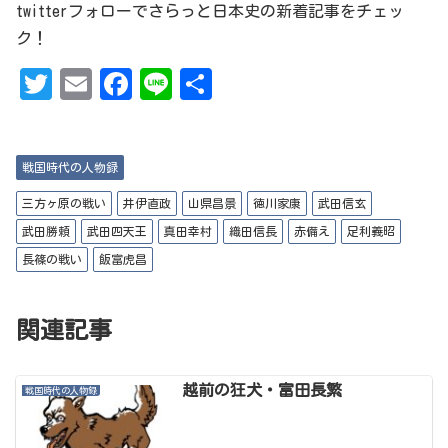
twitterフォローでさらっと日本史の新着記事をチェッ
ク！
T
Em
Fa
Li
共
w
ai
ce
ne
有
it
l
bo
戦国時代の人物録
te
ok
r
三方ヶ原の戦い
井伊直政
山県昌景
徳川家康
武田信玄
武田勝頼
武田四天王
真田幸村
織田信長
赤備え
足利義昭
長篠の戦い
飯富虎昌
関連記事
越前の狂犬・富田長繁
戦国時代の人物録