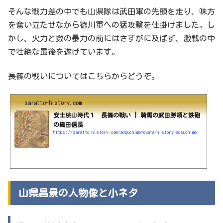
そんな戦力差の中でも山県隊は武田軍の先頭を走り、味方
を奮い立たせながら徳川軍への猛攻撃を仕掛けました。し
かし、火力と数の暴力の前にはさすがに及ばず、激戦の中
で壮絶な最後を遂げています。
長篠の戦いについてはこちらからどうぞ。
saratto-history.com
安土桃山時代１ 長篠の戦い | 騎馬の武田勝頼と鉄砲
の織田信長
https://saratto-history.com/adsuchimomoyama/history-adsuchimomoyama/長篠の戦い
山県昌景の人物像と小ネタ