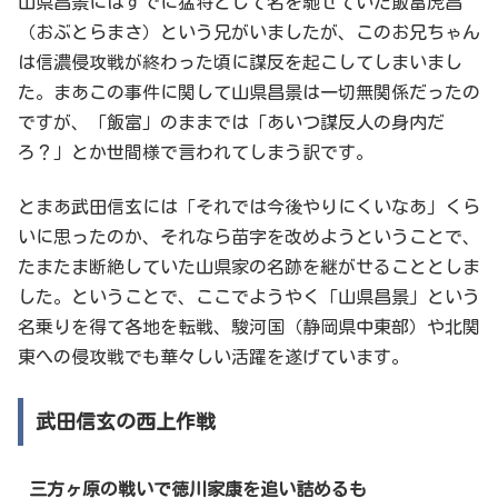
山県昌景にはすでに猛将として名を馳せていた飯富虎昌
（おぶとらまさ）という兄がいましたが、このお兄ちゃん
は信濃侵攻戦が終わった頃に謀反を起こしてしまいまし
た。まあこの事件に関して山県昌景は一切無関係だったの
ですが、「飯富」のままでは「あいつ謀反人の身内だ
ろ？」とか世間様で言われてしまう訳です。
とまあ武田信玄には「それでは今後やりにくいなあ」くら
いに思ったのか、それなら苗字を改めようということで、
たまたま断絶していた山県家の名跡を継がせることとしま
した。ということで、ここでようやく「山県昌景」という
名乗りを得て各地を転戦、駿河国（静岡県中東部）や北関
東への侵攻戦でも華々しい活躍を遂げています。
武田信玄の西上作戦
三方ヶ原の戦いで徳川家康を追い詰めるも