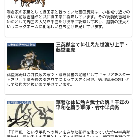
朝倉家の家臣として織田家と戦っていた富田長繁は、小谷城付近での
戦いで前波吉継らと共に織田家に投降しています。その後前波吉継を
始めとして周囲の人間を手当たり次第に攻撃しており、越前の狂犬と
いうニックネームに相応しい立ち回りを見せています。
三英傑全てに仕えた世渡り上手・
安土桃山時代の人物録
藤堂高虎
藤堂高虎は浅井長政の家臣・磯野員昌の足軽としてキャリアをスター
トさせ、羽柴秀長の引き立てによって大きく出世、徳川家康の忠臣と
して譜代大名扱いまで受けています。
華奢な体に熱き武士の魂！千年の
戦国時代の人物録
平和を願う軍師・竹中半兵衛
「千年鳳」という平和への想いを込めた花押を使っていた竹中半兵衛