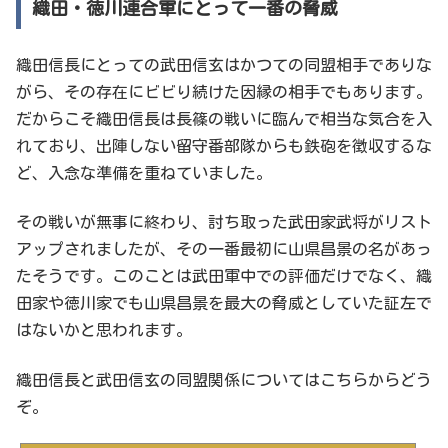
織田・徳川連合軍にとって一番の脅威
織田信長にとっての武田信玄はかつての同盟相手でありな
がら、その存在にビビり続けた因縁の相手でもあります。
だからこそ織田信長は長篠の戦いに臨んで相当な気合を入
れており、出陣しない留守番部隊からも鉄砲を徴収するな
ど、入念な準備を重ねていました。
その戦いが無事に終わり、討ち取った武田家武将がリスト
アップされましたが、その一番最初に山県昌景の名があっ
たそうです。このことは武田軍中での評価だけでなく、織
田家や徳川家でも山県昌景を最大の脅威としていた証左で
はないかと思われます。
織田信長と武田信玄の同盟関係についてはこちらからどう
ぞ。