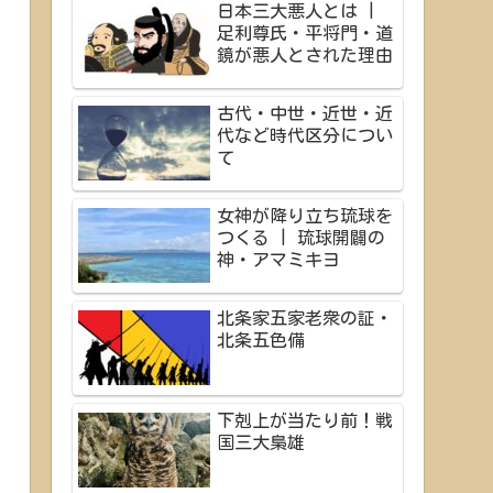
日本三大悪人とは |
足利尊氏・平将門・道
鏡が悪人とされた理由
古代・中世・近世・近
代など時代区分につい
て
女神が降り立ち琉球を
つくる | 琉球開闢の
神・アマミキヨ
北条家五家老衆の証・
北条五色備
下剋上が当たり前！戦
国三大梟雄