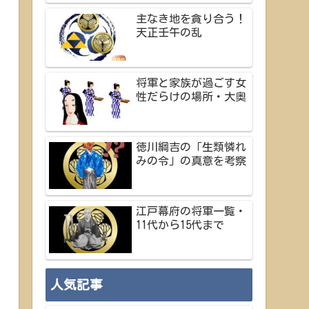
主なき地を貪り合う！
天正壬午の乱
将軍と家族が過ごす女
性だらけの場所・大奥
徳川綱吉の「生類憐れ
みの令」の真意を考察
江戸幕府の将軍一覧・
11代から15代まで
人気記事