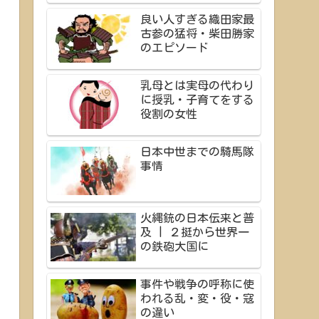
良い人すぎる織田家最
古参の猛将・柴田勝家
のエピソード
乳母とは実母の代わり
に授乳・子育てをする
役割の女性
日本中世までの騎馬隊
事情
火縄銃の日本伝来と普
及 | ２挺から世界一
の鉄砲大国に
事件や戦争の呼称に使
われる乱・変・役・寇
の違い