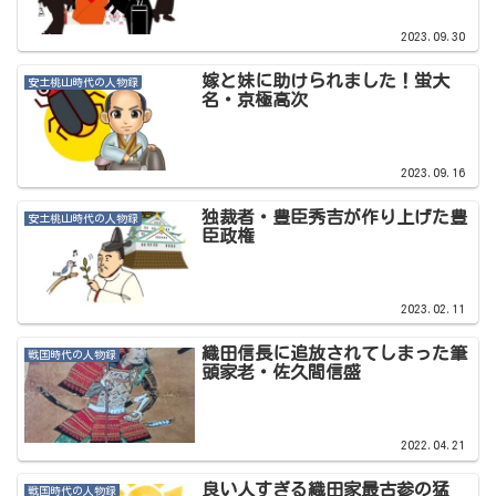
2023.09.30
嫁と妹に助けられました！蛍大
安土桃山時代の人物録
名・京極高次
2023.09.16
独裁者・豊臣秀吉が作り上げた豊
安土桃山時代の人物録
臣政権
2023.02.11
織田信長に追放されてしまった筆
戦国時代の人物録
頭家老・佐久間信盛
2022.04.21
良い人すぎる織田家最古参の猛
戦国時代の人物録