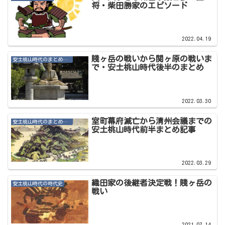
将・柴田勝家のエピソード
2022.04.19
賤ヶ岳の戦いから関ヶ原の戦いま
安土桃山時代のまとめ・その他記事
で・安土桃山時代後半のまとめ
2022.03.30
室町幕府滅亡から清州会議までの
安土桃山時代のまとめ・その他記事
安土桃山時代前半まとめ記事
2022.03.29
織田家の後継者決定戦！賤ヶ岳の
安土桃山時代の時代史
戦い
2021.07.14