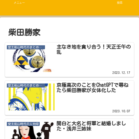
メニュー
検索
柴田勝家
主なき地を貪り合う！天正壬午の
安土桃山時代のまとめ・その他記事
乱
2023.12.17
京極高次のことをChatGPTで尋ね
安土桃山時代のまとめ・その他記事
たら柴田勝家が女体化した
2023.10.07
関白と大名と将軍と結婚しまし
安土桃山時代の人物録
た・浅井三姉妹