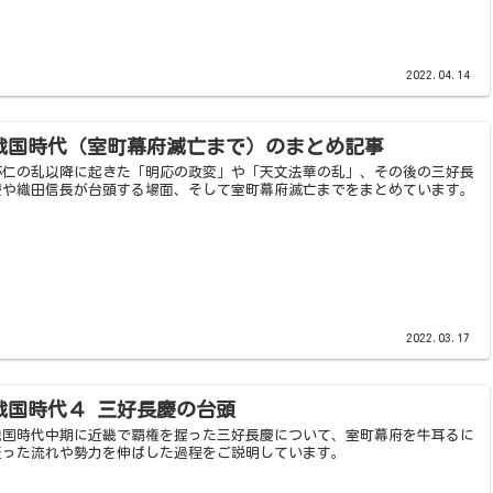
2022.04.14
戦国時代（室町幕府滅亡まで）のまとめ記事
応仁の乱以降に起きた「明応の政変」や「天文法華の乱」、その後の三好長
慶や織田信長が台頭する場面、そして室町幕府滅亡までをまとめています。
2022.03.17
戦国時代４ 三好長慶の台頭
戦国時代中期に近畿で覇権を握った三好長慶について、室町幕府を牛耳るに
至った流れや勢力を伸ばした過程をご説明しています。