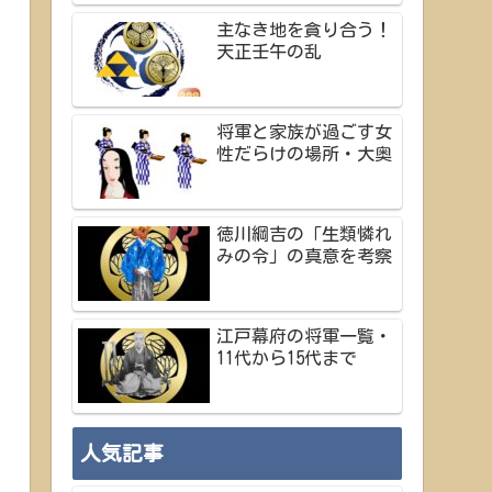
主なき地を貪り合う！
天正壬午の乱
将軍と家族が過ごす女
性だらけの場所・大奥
徳川綱吉の「生類憐れ
みの令」の真意を考察
江戸幕府の将軍一覧・
11代から15代まで
人気記事