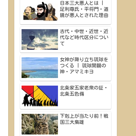
日本三大悪人とは |
足利尊氏・平将門・道
鏡が悪人とされた理由
古代・中世・近世・近
代など時代区分につい
て
女神が降り立ち琉球を
つくる | 琉球開闢の
神・アマミキヨ
北条家五家老衆の証・
北条五色備
下剋上が当たり前！戦
国三大梟雄