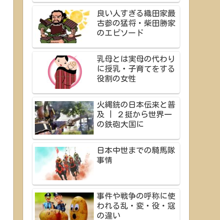
良い人すぎる織田家最
古参の猛将・柴田勝家
のエピソード
乳母とは実母の代わり
に授乳・子育てをする
役割の女性
火縄銃の日本伝来と普
及 | ２挺から世界一
の鉄砲大国に
日本中世までの騎馬隊
事情
事件や戦争の呼称に使
われる乱・変・役・寇
の違い