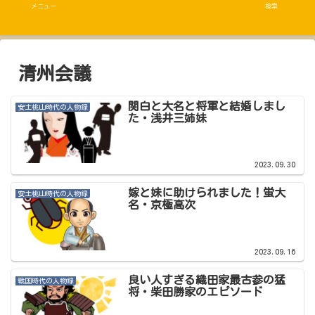
メニュー
検索
清州会議
関白と大名と将軍と結婚しまし
安土桃山時代の人物録
た・浅井三姉妹
2023.09.30
嫁と妹に助けられました！蛍大
安土桃山時代の人物録
名・京極高次
2023.09.16
良い人すぎる織田家最古参の猛
戦国時代の人物録
将・柴田勝家のエピソード