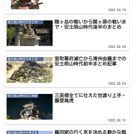
2022.04.19
賤ヶ岳の戦いから関ヶ原の戦いま
安土桃山時代のまとめ・その他記事
で・安土桃山時代後半のまとめ
2022.03.30
室町幕府滅亡から清州会議までの
安土桃山時代のまとめ・その他記事
安土桃山時代前半まとめ記事
2022.03.29
三英傑全てに仕えた世渡り上手・
安土桃山時代の人物録
藤堂高虎
2022.03.13
織田家の行く末を決める静かな戦
安土桃山時代の時代史