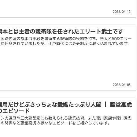
2022.04.15
旗本とは主君の親衛隊を任されたエリート武士です
戦国時代頃の旗本は主君を護衛する親衛隊の役割を持ち、各大名家のエリー
トが任命されていましたが、江戸時代には身分制度に取り込まれています。
2022.04.03
器用だけどぶきっちょな愛嬌たっぷり人間 | 藤堂高虎
のエピソード
ケンカ遍歴や三大建築家にも数えられる建築技術、また徳川家康や徳川秀忠
との関係など藤堂高虎の様々なエピソードをご紹介しています。