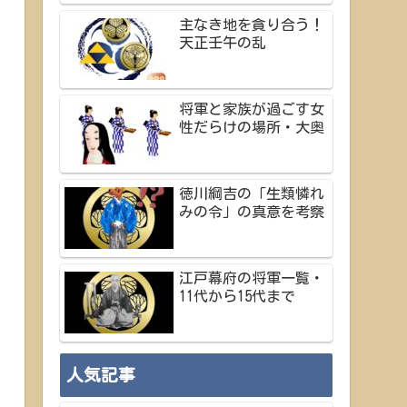
主なき地を貪り合う！
天正壬午の乱
将軍と家族が過ごす女
性だらけの場所・大奥
徳川綱吉の「生類憐れ
みの令」の真意を考察
江戸幕府の将軍一覧・
11代から15代まで
人気記事