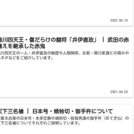
2022.03.13
徳川四天王・傷だらけの闘将「井伊直政」 | 武田の赤
備えを継承した赤鬼
徳川四天王の一人・井伊直政の戦歴や人間関係、主君・徳川家康との絡みや
小ネタなどをご紹介しています。
2021.04.23
天下三名槍 | 日本号・蜻蛉切・御手杵について
母里太兵衛の日本号・本多忠勝の蜻蛉切・結城秀康の御手杵（おてぎね）の
天下三名槍についてそれぞれご説明しています。