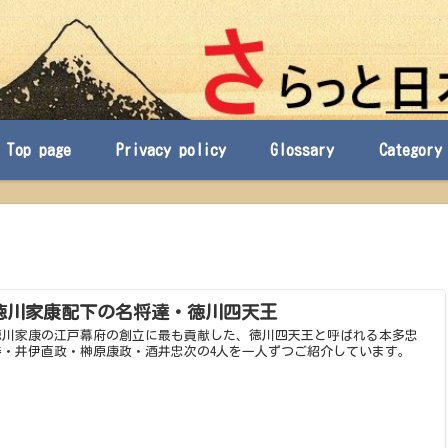
Top page
Privacy policy
Glossary
Category
徳川家康配下の名将達・徳川四天王
徳川家康の江戸幕府の創立に最も貢献した、徳川四天王と呼ばれる本多忠
勝・井伊直政・榊原康政・酒井忠次の4人を一人ずつご紹介しています。