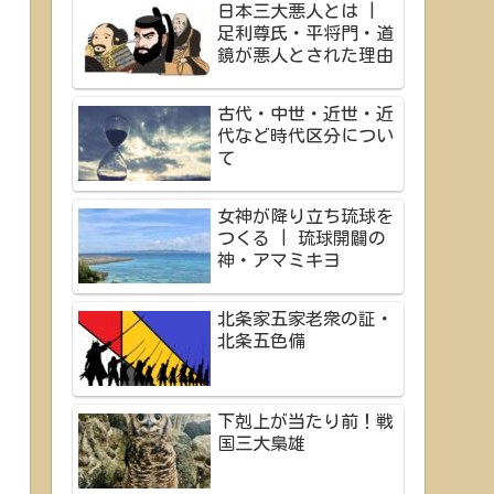
日本三大悪人とは |
足利尊氏・平将門・道
鏡が悪人とされた理由
古代・中世・近世・近
代など時代区分につい
て
女神が降り立ち琉球を
つくる | 琉球開闢の
神・アマミキヨ
北条家五家老衆の証・
北条五色備
下剋上が当たり前！戦
国三大梟雄