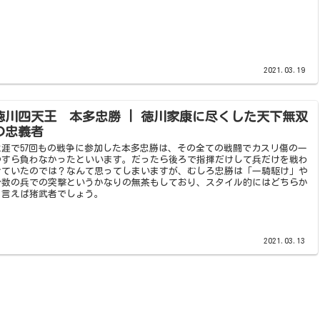
2021.03.19
徳川四天王 本多忠勝 | 徳川家康に尽くした天下無双
の忠義者
生涯で57回もの戦争に参加した本多忠勝は、その全ての戦闘でカスリ傷の一
つすら負わなかったといいます。だったら後ろで指揮だけして兵だけを戦わ
せていたのでは？なんて思ってしまいますが、むしろ忠勝は「一騎駆け」や
少数の兵での突撃というかなりの無茶もしており、スタイル的にはどちらか
と言えば猪武者でしょう。
2021.03.13