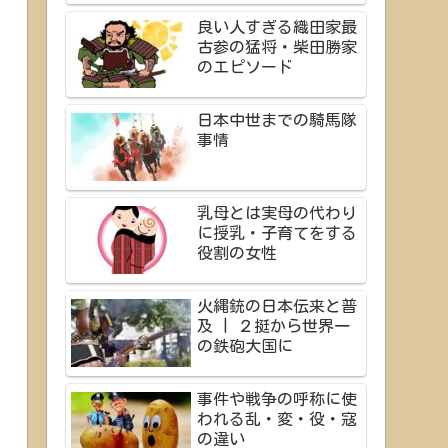
良い人すぎる織田家最
古参の猛将・柴田勝家
のエピソード
日本中世までの騎馬隊
事情
乳母とは実母の代わり
に授乳・子育てをする
役割の女性
火縄銃の日本伝来と普
及 | ２挺から世界一
の鉄砲大国に
事件や戦争の呼称に使
われる乱・変・役・寇
の違い