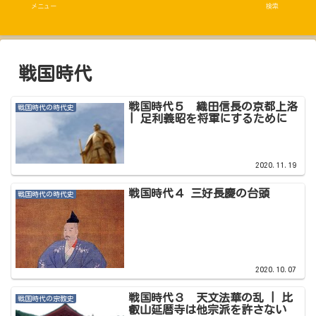
メニュー
検索
戦国時代
戦国時代５ 織田信長の京都上洛
戦国時代の時代史
| 足利義昭を将軍にするために
2020.11.19
戦国時代４ 三好長慶の台頭
戦国時代の時代史
2020.10.07
戦国時代３ 天文法華の乱 | 比
戦国時代の宗教史
叡山延暦寺は他宗派を許さない